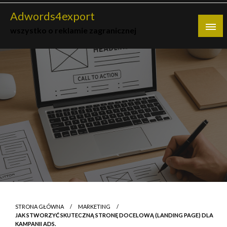
Skip
Adwords4export
to
wszystko o reklamie zagranicznej
content
STRONA GŁÓWNA
MARKETING
JAK STWORZYĆ SKUTECZNĄ STRONĘ DOCELOWĄ (LANDING PAGE) DLA
KAMPANII ADS.