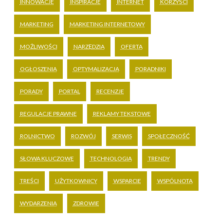
INNOWACJE
INSPIRACJE
INTERNET
KORZYŚCI
MARKETING
MARKETING INTERNETOWY
MOŻLIWOŚCI
NARZĘDZIA
OFERTA
OGŁOSZENIA
OPTYMALIZACJA
PORADNIKI
PORADY
PORTAL
RECENZJE
REGULACJE PRAWNE
REKLAMY TEKSTOWE
ROLNICTWO
ROZWÓJ
SERWIS
SPOŁECZNOŚĆ
SŁOWA KLUCZOWE
TECHNOLOGIA
TRENDY
TREŚCI
UŻYTKOWNICY
WSPARCIE
WSPÓLNOTA
WYDARZENIA
ZDROWIE