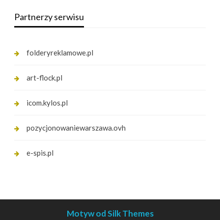
Partnerzy serwisu
folderyreklamowe.pl
art-flock.pl
icom.kylos.pl
pozycjonowaniewarszawa.ovh
e-spis.pl
Motyw od Silk Themes