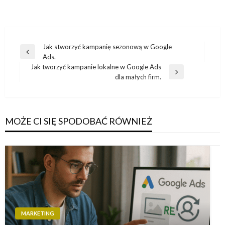
Nawigacja
Jak stworzyć kampanię sezonową w Google
Poprzedni
Ads.
wpisu
wpis
Jak tworzyć kampanie lokalne w Google Ads
Następny
dla małych firm.
wpis
MOŻE CI SIĘ SPODOBAĆ RÓWNIEŻ
MARKETING