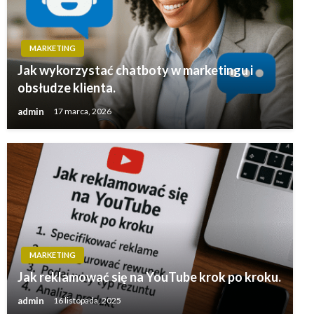
MARKETING
Jak wykorzystać chatboty w marketingu i
obsłudze klienta.
admin
17 marca, 2026
MARKETING
Jak reklamować się na YouTube krok po kroku.
admin
16 listopada, 2025