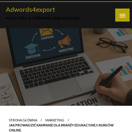
Skip
Adwords4export
to
wszystko o reklamie zagranicznej
content
STRONA GŁÓWNA
MARKETING
JAK PROWADZIĆ KAMPANIE DLA BRANŻY EDUKACYJNEJ I KURSÓW
ONLINE.