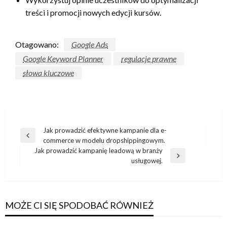
treści i promocji nowych edycji kursów.
Otagowano:
Google Ads
Google Keyword Planner
regulacje prawne
słowa kluczowe
Nawigacja
Jak prowadzić efektywne kampanie dla e-
Poprzedni
commerce w modelu dropshippingowym.
wpisu
wpis
Jak prowadzić kampanię leadową w branży
Następny
usługowej.
wpis
MOŻE CI SIĘ SPODOBAĆ RÓWNIEŻ