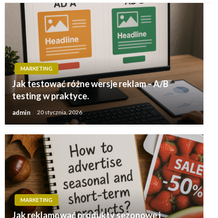
MARKETING
Jak testować różne wersje reklam – A/B
testing w praktyce.
admin
20 stycznia, 2026
MARKETING
Jak reklamować produkty sezonowe i