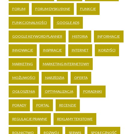
FORUM
FORUM DYSKUSYJNE
FUNKCJE
FUNKCJONALNOŚCI
GOOGLE ADS
GOOGLE KEYWORD PLANNER
HISTORIA
INFORMACJE
INNOWACJE
INSPIRACJE
INTERNET
KORZYŚCI
MARKETING
MARKETING INTERNETOWY
MOŻLIWOŚCI
NARZĘDZIA
OFERTA
OGŁOSZENIA
OPTYMALIZACJA
PORADNIKI
PORADY
PORTAL
RECENZJE
REGULACJE PRAWNE
REKLAMY TEKSTOWE
ROLNICTWO
ROZWÓJ
SERWIS
SPOŁECZNOŚĆ