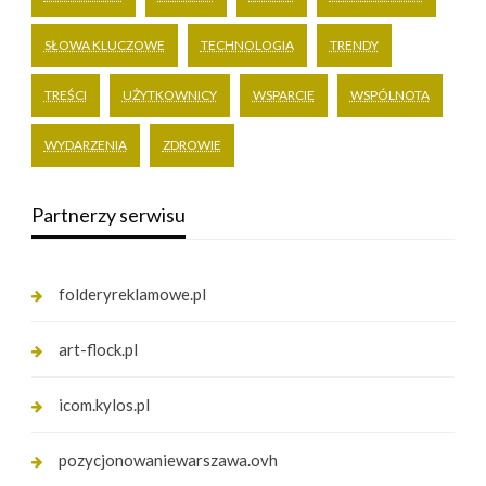
SŁOWA KLUCZOWE
TECHNOLOGIA
TRENDY
TREŚCI
UŻYTKOWNICY
WSPARCIE
WSPÓLNOTA
WYDARZENIA
ZDROWIE
Partnerzy serwisu
folderyreklamowe.pl
art-flock.pl
icom.kylos.pl
pozycjonowaniewarszawa.ovh