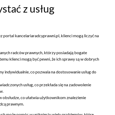
stać z usług
 portal kancelariaradcyprawni.pl, klienci mogą liczyć na
anych radców prawnych, którzy posiadają bogate
temu klienci mogą być pewni, że ich sprawy są w dobrych
ny indywidualnie, co pozwala na dostosowanie usług do
świadczonych usług, co przekłada się na zadowolenie
w.
y w obsłudze, co ułatwia użytkownikom znalezienie
adcą prawnym.
nych może pomóc w uniknięciu wielu problemów, które