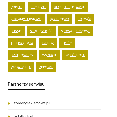
PORTAL
RECENZJE
REGULACJE PRAWNE
REKLAMY TEKSTOWE
ROLNICTWO
ROZWÓJ
SERWIS
SPOŁECZNOŚĆ
SŁOWA KLUCZOWE
TECHNOLOGIA
TRENDY
TREŚCI
UŻYTKOWNICY
WSPARCIE
WSPÓLNOTA
WYDARZENIA
ZDROWIE
Partnerzy serwisu
folderyreklamowe.pl
art-flock.pl