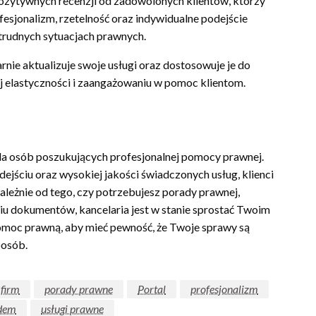
pozytywnych recenzji od zadowolonych klientów, którzy
ofesjonalizm, rzetelność oraz indywidualne podejście
 trudnych sytuacjach prawnych.
rnie aktualizuje swoje usługi oraz dostosowuje je do
ej elastyczności i zaangażowaniu w pomoc klientom.
dla osób poszukujących profesjonalnej pomocy prawnej.
jściu oraz wysokiej jakości świadczonych usług, klienci
zależnie od tego, czy potrzebujesz porady prawnej,
u dokumentów, kancelaria jest w stanie sprostać Twoim
moc prawną, aby mieć pewność, że Twoje sprawy są
posób.
 firm
porady prawne
Portal
profesjonalizm
ądem
usługi prawne