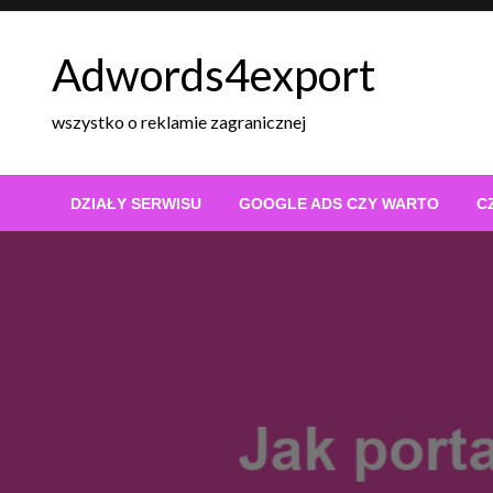
Skip
to
Adwords4export
content
wszystko o reklamie zagranicznej
DZIAŁY SERWISU
GOOGLE ADS CZY WARTO
C