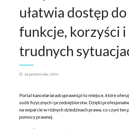
ułatwia dostęp do
funkcje, korzyści 
trudnych sytuacja
Opublikowane
16 października, 2024
w
Portal kancelariaradcyprawni.pl to miejsce, które ofer
osób fizycznych i przedsiębiorstw. Dzięki profesjonal
na wsparcie w różnych dziedzinach prawa, co czyni ten 
pomocy prawnej.