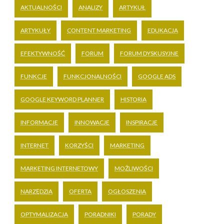
AKTUALNOŚCI
ANALIZY
ARTYKUŁ
ARTYKUŁY
CONTENT MARKETING
EDUKACJA
EFEKTYWNOŚĆ
FORUM
FORUM DYSKUSYJNE
FUNKCJE
FUNKCJONALNOŚCI
GOOGLE ADS
GOOGLE KEYWORD PLANNER
HISTORIA
INFORMACJE
INNOWACJE
INSPIRACJE
INTERNET
KORZYŚCI
MARKETING
MARKETING INTERNETOWY
MOŻLIWOŚCI
NARZĘDZIA
OFERTA
OGŁOSZENIA
OPTYMALIZACJA
PORADNIKI
PORADY