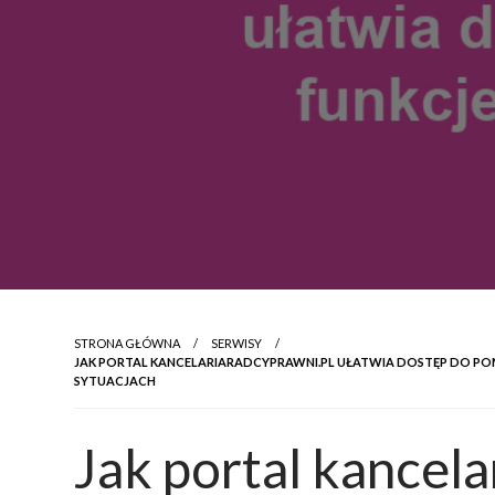
STRONA GŁÓWNA
SERWISY
JAK PORTAL KANCELARIARADCYPRAWNI.PL UŁATWIA DOSTĘP DO POM
SYTUACJACH
Jak portal kancela