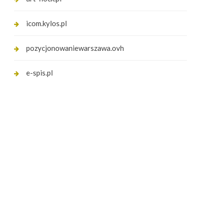
icom.kylos.pl
pozycjonowaniewarszawa.ovh
e-spis.pl