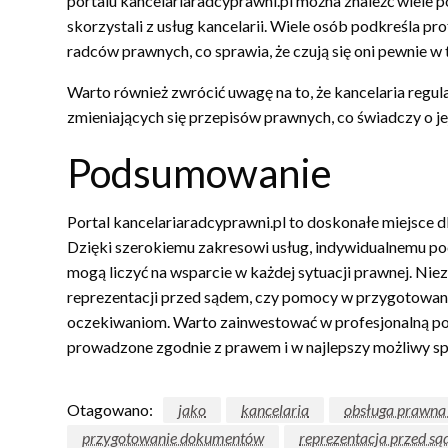
portalu kancelariaradcyprawni.pl można znaleźć wiele 
skorzystali z usług kancelarii. Wiele osób podkreśla pr
radców prawnych, co sprawia, że czują się oni pewnie w
Warto również zwrócić uwagę na to, że kancelaria regula
zmieniających się przepisów prawnych, co świadczy o j
Podsumowanie
Portal kancelariaradcyprawni.pl to doskonałe miejsce 
Dzięki szerokiemu zakresowi usług, indywidualnemu pode
mogą liczyć na wsparcie w każdej sytuacji prawnej. Nie
reprezentacji przed sądem, czy pomocy w przygotowani
oczekiwaniom. Warto zainwestować w profesjonalną po
prowadzone zgodnie z prawem i w najlepszy możliwy s
Otagowano:
jako
kancelaria
obsługa prawna
przygotowanie dokumentów
reprezentacja przed s