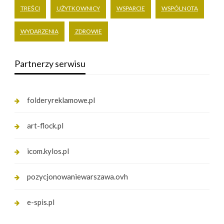
TREŚCI
UŻYTKOWNICY
WSPARCIE
WSPÓLNOTA
WYDARZENIA
ZDROWIE
Partnerzy serwisu
folderyreklamowe.pl
art-flock.pl
icom.kylos.pl
pozycjonowaniewarszawa.ovh
e-spis.pl