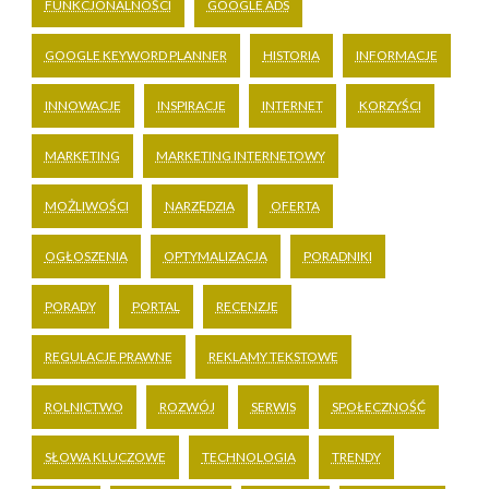
FUNKCJONALNOŚCI
GOOGLE ADS
GOOGLE KEYWORD PLANNER
HISTORIA
INFORMACJE
INNOWACJE
INSPIRACJE
INTERNET
KORZYŚCI
MARKETING
MARKETING INTERNETOWY
MOŻLIWOŚCI
NARZĘDZIA
OFERTA
OGŁOSZENIA
OPTYMALIZACJA
PORADNIKI
PORADY
PORTAL
RECENZJE
REGULACJE PRAWNE
REKLAMY TEKSTOWE
ROLNICTWO
ROZWÓJ
SERWIS
SPOŁECZNOŚĆ
SŁOWA KLUCZOWE
TECHNOLOGIA
TRENDY