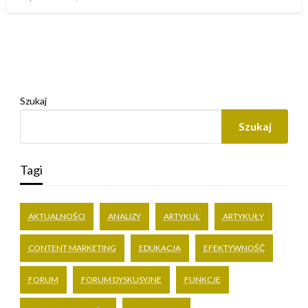
w
Szukaj
Szukaj
Tagi
AKTUALNOŚCI
ANALIZY
ARTYKUŁ
ARTYKUŁY
CONTENT MARKETING
EDUKACJA
EFEKTYWNOŚĆ
FORUM
FORUM DYSKUSYJNE
FUNKCJE