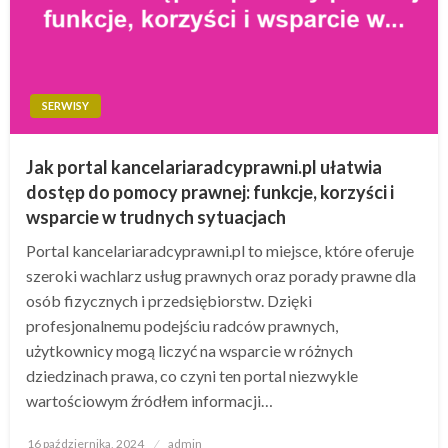
SERWISY
Jak portal kancelariaradcyprawni.pl ułatwia
dostęp do pomocy prawnej: funkcje, korzyści i
wsparcie w trudnych sytuacjach
Portal kancelariaradcyprawni.pl to miejsce, które oferuje
szeroki wachlarz usług prawnych oraz porady prawne dla
osób fizycznych i przedsiębiorstw. Dzięki
profesjonalnemu podejściu radców prawnych,
użytkownicy mogą liczyć na wsparcie w różnych
dziedzinach prawa, co czyni ten portal niezwykle
wartościowym źródłem informacji…
Opublikowane
16 października, 2024
admin