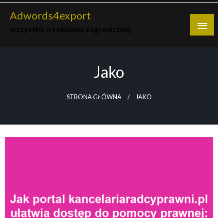
Skip
Adwords4export
to
wszystko o reklamie zagranicznej
content
Jako
STRONA GŁÓWNA
JAKO