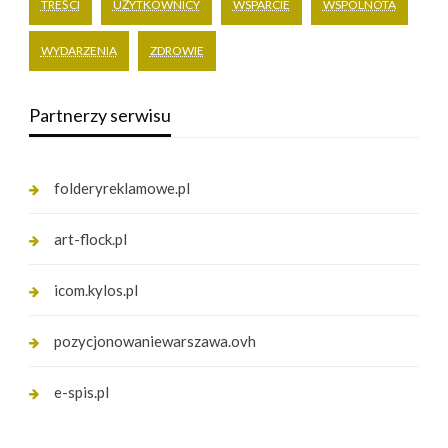
TREŚCI
UŻYTKOWNICY
WSPARCIE
WSPÓLNOTA
WYDARZENIA
ZDROWIE
Partnerzy serwisu
folderyreklamowe.pl
art-flock.pl
icom.kylos.pl
pozycjonowaniewarszawa.ovh
e-spis.pl