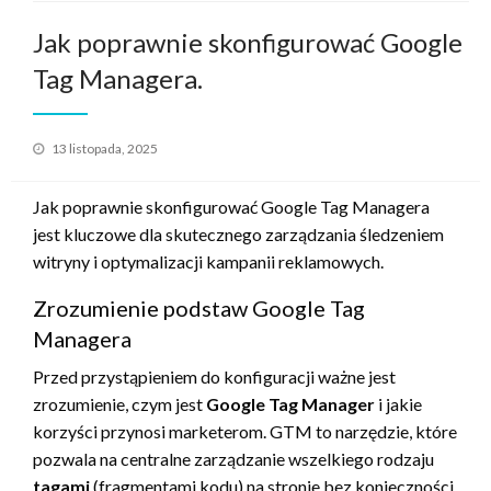
Jak poprawnie skonfigurować Google
Tag Managera.
Opublikowane
13 listopada, 2025
w
Jak poprawnie skonfigurować Google Tag Managera
jest kluczowe dla skutecznego zarządzania śledzeniem
witryny i optymalizacji kampanii reklamowych.
Zrozumienie podstaw Google Tag
Managera
Przed przystąpieniem do konfiguracji ważne jest
zrozumienie, czym jest
Google Tag Manager
i jakie
korzyści przynosi marketerom. GTM to narzędzie, które
pozwala na centralne zarządzanie wszelkiego rodzaju
tagami
(fragmentami kodu) na stronie bez konieczności