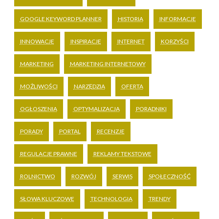
GOOGLE KEYWORD PLANNER
HISTORIA
INFORMACJE
INNOWACJE
INSPIRACJE
INTERNET
KORZYŚCI
MARKETING
MARKETING INTERNETOWY
MOŻLIWOŚCI
NARZĘDZIA
OFERTA
OGŁOSZENIA
OPTYMALIZACJA
PORADNIKI
PORADY
PORTAL
RECENZJE
REGULACJE PRAWNE
REKLAMY TEKSTOWE
ROLNICTWO
ROZWÓJ
SERWIS
SPOŁECZNOŚĆ
SŁOWA KLUCZOWE
TECHNOLOGIA
TRENDY