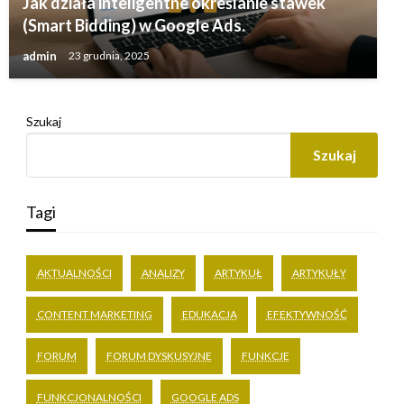
Jak działa inteligentne określanie stawek
(Smart Bidding) w Google Ads.
admin
23 grudnia, 2025
Szukaj
Szukaj
Tagi
AKTUALNOŚCI
ANALIZY
ARTYKUŁ
ARTYKUŁY
CONTENT MARKETING
EDUKACJA
EFEKTYWNOŚĆ
FORUM
FORUM DYSKUSYJNE
FUNKCJE
FUNKCJONALNOŚCI
GOOGLE ADS