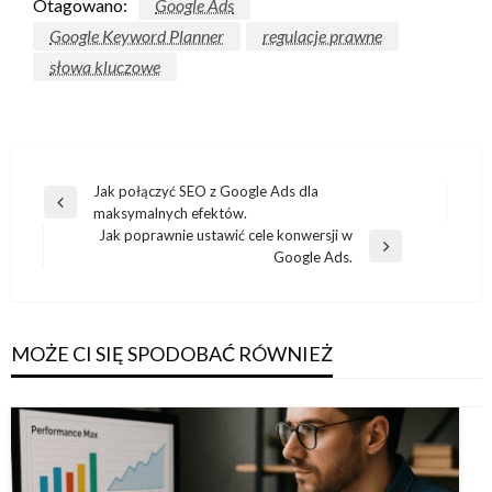
Otagowano:
Google Ads
Google Keyword Planner
regulacje prawne
słowa kluczowe
Nawigacja
Jak połączyć SEO z Google Ads dla
Poprzedni
maksymalnych efektów.
wpisu
wpis
Jak poprawnie ustawić cele konwersji w
Następny
Google Ads.
wpis
MOŻE CI SIĘ SPODOBAĆ RÓWNIEŻ