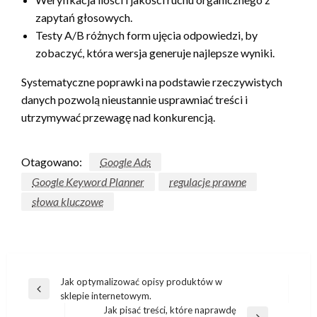
zapytań głosowych.
Testy A/B różnych form ujęcia odpowiedzi, by
zobaczyć, która wersja generuje najlepsze wyniki.
Systematyczne poprawki na podstawie rzeczywistych
danych pozwolą nieustannie usprawniać treści i
utrzymywać przewagę nad konkurencją.
Otagowano:
Google Ads
Google Keyword Planner
regulacje prawne
słowa kluczowe
Nawigacja
Jak optymalizować opisy produktów w
Poprzedni
sklepie internetowym.
wpisu
wpis
Jak pisać treści, które naprawdę