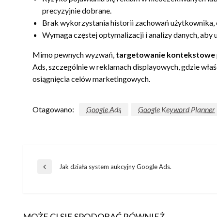
precyzyjnie dobrane.
Brak wykorzystania historii zachowań użytkownika, 
Wymaga częstej optymalizacji i analizy danych, aby
Mimo pewnych wyzwań,
targetowanie kontekstowe
Ads, szczególnie w reklamach displayowych, gdzie wła
osiągnięcia celów marketingowych.
Otagowano:
Google Ads
Google Keyword Planner
Nawigacja
Jak działa system aukcyjny Google Ads.
Poprzedni
wpis
wpisu
MOŻE CI SIĘ SPODOBAĆ RÓWNIEŻ