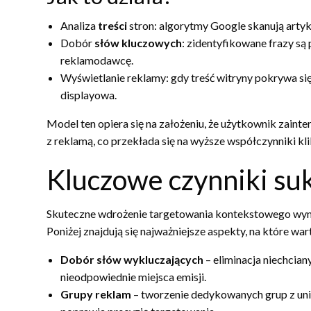
Analiza
treści
stron: algorytmy Google skanują artyk
Dobór
słów kluczowych
: zidentyfikowane frazy s
reklamodawcę.
Wyświetlanie reklamy: gdy treść witryny pokrywa się 
displayowa.
Model ten opiera się na założeniu, że użytkownik zainte
z reklamą, co przekłada się na wyższe współczynniki kl
Kluczowe czynniki su
Skuteczne wdrożenie targetowania kontekstowego wyma
Poniżej znajdują się najważniejsze aspekty, na które wa
Dobór słów wykluczających
– eliminacja niechcia
nieodpowiednie miejsca emisji.
Grupy reklam
– tworzenie dedykowanych grup z un