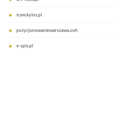
icom.kylos.pl
pozycjonowaniewarszawa.ovh
e-spis.pl