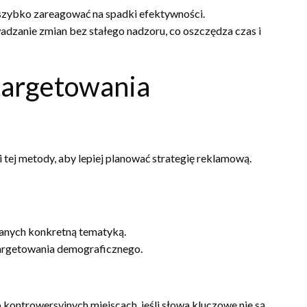
szybko zareagować na spadki efektywności.
zanie zmian bez stałego nadzoru, co oszczędza czas i
 targetowania
 tej metody, aby lepiej planować strategię reklamową.
nych konkretną tematyką.
targetowania demograficznego.
kontrowersyjnych miejscach, jeśli słowa kluczowe nie są