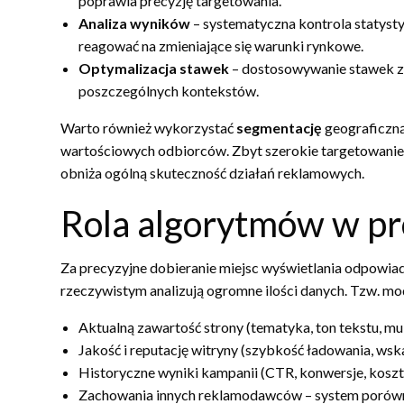
poprawia precyzję targetowania.
Analiza wyników
– systematyczna kontrola statyst
reagować na zmieniające się warunki rynkowe.
Optymalizacja stawek
– dostosowywanie stawek za 
poszczególnych kontekstów.
Warto również wykorzystać
segmentację
geograficzną
wartościowych odbiorców. Zbyt szerokie targetowanie m
obniża ogólną skuteczność działań reklamowych.
Rola algorytmów w pr
Za precyzyjne dobieranie miejsc wyświetlania odpowi
rzeczywistym analizują ogromne ilości danych. Tzw. m
Aktualną zawartość strony (tematyka, ton tekstu, mu
Jakość i reputację witryny (szybkość ładowania, wsk
Historyczne wyniki kampanii (CTR, konwersje, koszt z
Zachowania innych reklamodawców – system porówn