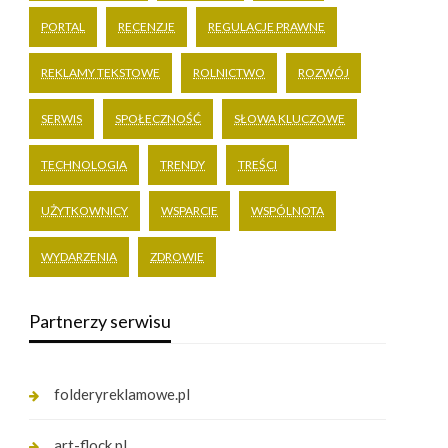
PORTAL
RECENZJE
REGULACJE PRAWNE
REKLAMY TEKSTOWE
ROLNICTWO
ROZWÓJ
SERWIS
SPOŁECZNOŚĆ
SŁOWA KLUCZOWE
TECHNOLOGIA
TRENDY
TREŚCI
UŻYTKOWNICY
WSPARCIE
WSPÓLNOTA
WYDARZENIA
ZDROWIE
Partnerzy serwisu
folderyreklamowe.pl
art-flock.pl