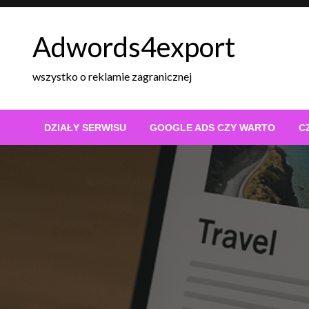
Skip
to
Adwords4export
content
wszystko o reklamie zagranicznej
DZIAŁY SERWISU
GOOGLE ADS CZY WARTO
C