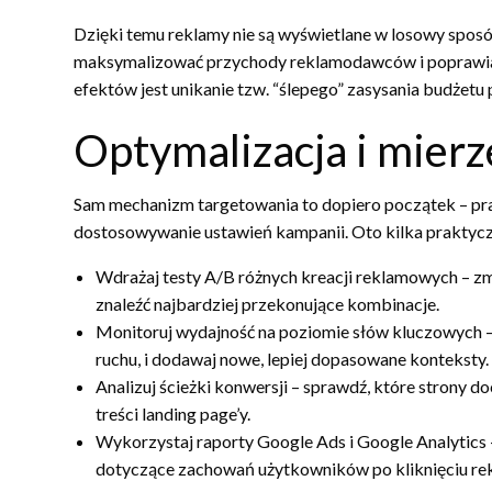
Dzięki temu reklamy nie są wyświetlane w losowy spos
maksymalizować przychody reklamodawców i poprawiać
efektów jest unikanie tzw. “ślepego” zasysania budżetu p
Optymalizacja i mier
Sam mechanizm targetowania to dopiero początek – praw
dostosowywanie ustawień kampanii. Oto kilka prakty
Wdrażaj testy A/B różnych kreacji reklamowych – zmi
znaleźć najbardziej przekonujące kombinacje.
Monitoruj wydajność na poziomie słów kluczowych – 
ruchu, i dodawaj nowe, lepiej dopasowane konteksty.
Analizuj ścieżki konwersji – sprawdź, które strony d
treści landing page’y.
Wykorzystaj raporty Google Ads i Google Analytics 
dotyczące zachowań użytkowników po kliknięciu re