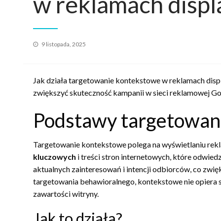
w reklamach disp
Opublikowane
9 listopada, 2025
w
Jak działa targetowanie kontekstowe w reklamach disp
zwiększyć skuteczność kampanii w sieci reklamowej Go
Podstawy targetowan
Targetowanie kontekstowe polega na wyświetlaniu re
kluczowych
i treści stron internetowych, które odwied
aktualnych zainteresowań i intencji odbiorców, co zwi
targetowania behawioralnego, kontekstowe nie opiera się 
zawartości witryny.
Jak to działa?