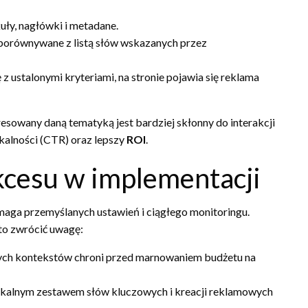
uły, nagłówki i metadane.
ą porównywane z listą słów wskazanych przez
z ustalonymi kryteriami, na stronie pojawia się reklama
resowany daną tematyką jest bardziej skłonny do interakcji
ikalności (CTR) oraz lepszy
ROI
.
kcesu w implementacji
ga przemyślanych ustawień i ciągłego monitoringu.
rto zwrócić uwagę:
nych kontekstów chroni przed marnowaniem budżetu na
ikalnym zestawem słów kluczowych i kreacji reklamowych