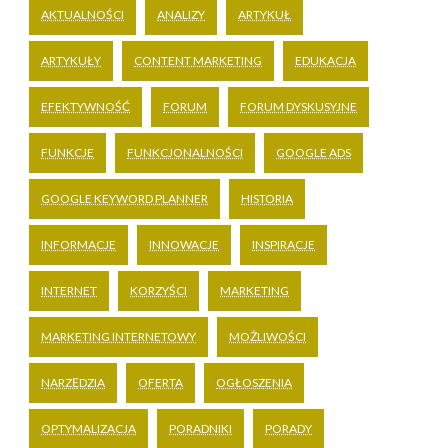
AKTUALNOŚCI
ANALIZY
ARTYKUŁ
ARTYKUŁY
CONTENT MARKETING
EDUKACJA
EFEKTYWNOŚĆ
FORUM
FORUM DYSKUSYJNE
FUNKCJE
FUNKCJONALNOŚCI
GOOGLE ADS
GOOGLE KEYWORD PLANNER
HISTORIA
INFORMACJE
INNOWACJE
INSPIRACJE
INTERNET
KORZYŚCI
MARKETING
MARKETING INTERNETOWY
MOŻLIWOŚCI
NARZĘDZIA
OFERTA
OGŁOSZENIA
OPTYMALIZACJA
PORADNIKI
PORADY