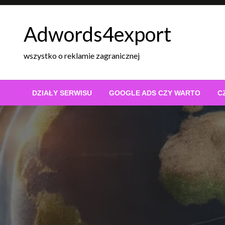
Skip
to
Adwords4export
content
wszystko o reklamie zagranicznej
DZIAŁY SERWISU
GOOGLE ADS CZY WARTO
C