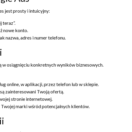
jest prosty i intuicyjny:
j teraz”.
ż nowe konto.
ak nazwa, adres i numer telefonu.
i
ją w osiągnięciu konkretnych wyników biznesowych.
 online, w aplikacji, przez telefon lub w sklepie.
są zainteresowani Twoją ofertą.
ojej stronie internetowej.
Twojej marki wśród potencjalnych klientów.
i