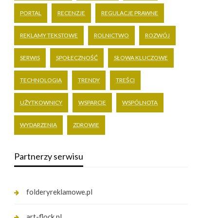
PORTAL
RECENZJE
REGULACJE PRAWNE
REKLAMY TEKSTOWE
ROLNICTWO
ROZWÓJ
SERWIS
SPOŁECZNOŚĆ
SŁOWA KLUCZOWE
TECHNOLOGIA
TRENDY
TREŚCI
UŻYTKOWNICY
WSPARCIE
WSPÓLNOTA
WYDARZENIA
ZDROWIE
Partnerzy serwisu
folderyreklamowe.pl
art-flock.pl