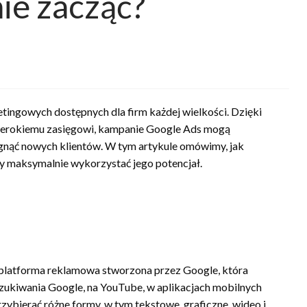
nie zacząć?
etingowych dostępnych dla firm każdej wielkości. Dzięki
zerokiemu zasięgowi, kampanie Google Ads mogą
gnąć nowych klientów. W tym artykule omówimy, jak
y maksymalnie wykorzystać jego potencjał.
 platforma reklamowa stworzona przez Google, która
zukiwania Google, na YouTube, w aplikacjach mobilnych
ybierać różne formy, w tym tekstowe, graficzne, wideo i