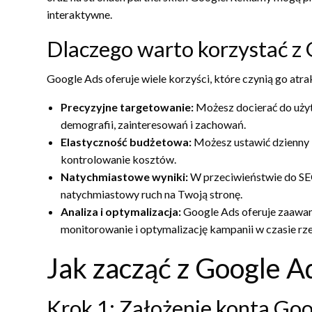
interaktywne.
Dlaczego warto korzystać z
Google Ads oferuje wiele korzyści, które czynią go at
Precyzyjne targetowanie:
Możesz docierać do użyt
demografii, zainteresowań i zachowań.
Elastyczność budżetowa:
Możesz ustawić dzienny b
kontrolowanie kosztów.
Natychmiastowe wyniki:
W przeciwieństwie do SEO
natychmiastowy ruch na Twoją stronę.
Analiza i optymalizacja:
Google Ads oferuje zaawan
monitorowanie i optymalizację kampanii w czasie rz
Jak zacząć z Google A
Krok 1: Założenie konta Go