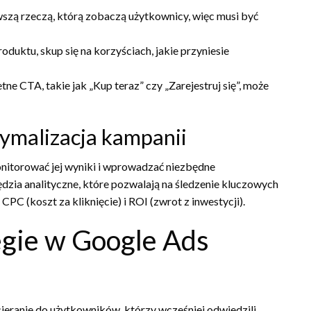
szą rzeczą, którą zobaczą użytkownicy, więc musi być
duktu, skup się na korzyściach, jakie przyniesie
tne CTA, takie jak „Kup teraz” czy „Zarejestruj się”, może
tymalizacja kampanii
onitorować jej wyniki i wprowadzać niezbędne
zia analityczne, które pozwalają na śledzenie kluczowych
PC (koszt za kliknięcie) i ROI (zwrot z inwestycji).
gie w Google Ads
cieranie do użytkowników, którzy wcześniej odwiedzili