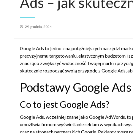
Ads – jak skutecz
Opublikowane
29 grudnia, 2024
w
Google Ads to jedno z najpotężniejszych narzędzi mark
precyzyjnemu targetowaniu, elastycznym budżetom i s
znacząco zwiększyć widoczność Twojej marki i przycią
skutecznie rozpocząć swoją przygodę z Google Ads, ab
Podstawy Google Ads
Co to jest Google Ads?
Google Ads, wcześniej znane jako Google AdWords, to
umożliwia firmom wyświetlanie reklam w wynikach wys
oraz na stronach partnerskich Google. Reklamy mogą prz