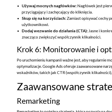
Używaj mocnych nagłówków:
Nagłówek jest pierw
przyciągający i zachęcający do kliknięcia.
Skup się na korzyściach:
Zamiast opisywać cechy pro
użytkownikowi.
Dodaj wezwanie do działania (CTA):
Jasne i konkre
znacząco zwiększyć współczynnik klikalności.
Krok 6: Monitorowanie i op
Po uruchomieniu kampanii ważne jest, aby regularnie m
optymalizacje. Google Ads oferuje zaawansowane narzęd
wskaźników, takich jak CTR (współczynnik klikalności), C
Zaawansowane strate
Remarketing
Remarketing to potężna strategia, która pozwala na do