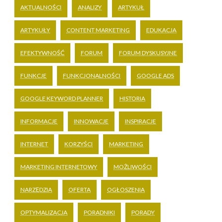
AKTUALNOŚCI
ANALIZY
ARTYKUŁ
ARTYKUŁY
CONTENT MARKETING
EDUKACJA
EFEKTYWNOŚĆ
FORUM
FORUM DYSKUSYJNE
FUNKCJE
FUNKCJONALNOŚCI
GOOGLE ADS
GOOGLE KEYWORD PLANNER
HISTORIA
INFORMACJE
INNOWACJE
INSPIRACJE
INTERNET
KORZYŚCI
MARKETING
MARKETING INTERNETOWY
MOŻLIWOŚCI
NARZĘDZIA
OFERTA
OGŁOSZENIA
OPTYMALIZACJA
PORADNIKI
PORADY