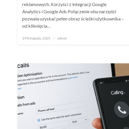
reklamowych. Korzyści z integracji Google
Analytics i Google Ads Połączenie obu narzędzi
pozwala uzyskać pełen obraz ścieżki użytkownika –
od kliknięcia…
Opublikowane
29 listopada, 2025
admin
w