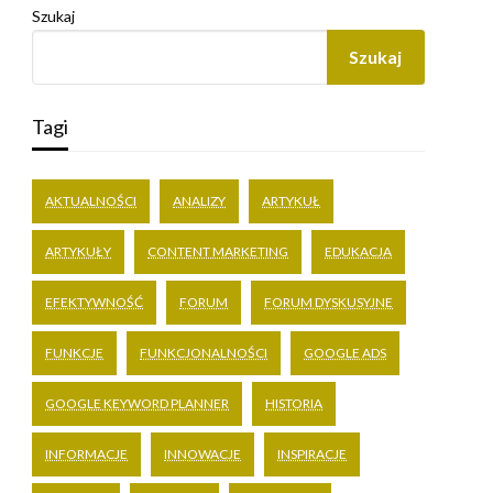
Szukaj
Szukaj
Tagi
AKTUALNOŚCI
ANALIZY
ARTYKUŁ
ARTYKUŁY
CONTENT MARKETING
EDUKACJA
EFEKTYWNOŚĆ
FORUM
FORUM DYSKUSYJNE
FUNKCJE
FUNKCJONALNOŚCI
GOOGLE ADS
GOOGLE KEYWORD PLANNER
HISTORIA
INFORMACJE
INNOWACJE
INSPIRACJE