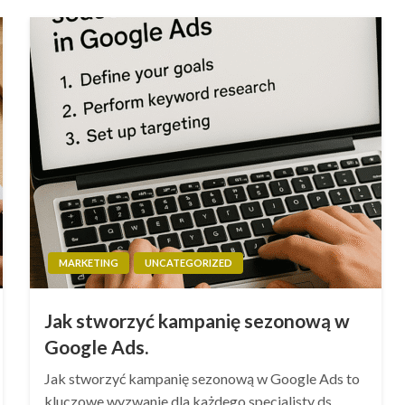
MARKETING
UNCATEGORIZED
Jak stworzyć kampanię sezonową w
Google Ads.
Jak stworzyć kampanię sezonową w Google Ads to
kluczowe wyzwanie dla każdego specjalisty ds.