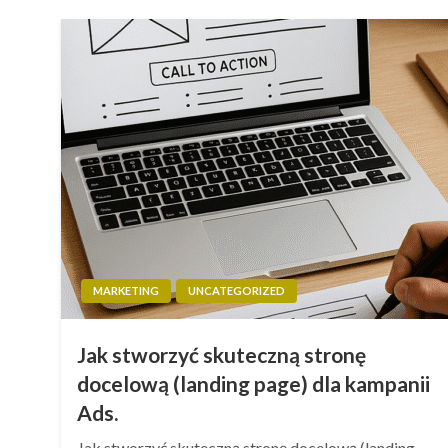
MARKETING
UNCATEGORIZED
Jak stworzyć skuteczną stronę
docelową (landing page) dla kampanii
Ads.
Jak stworzyć skuteczną stronę docelową (landing