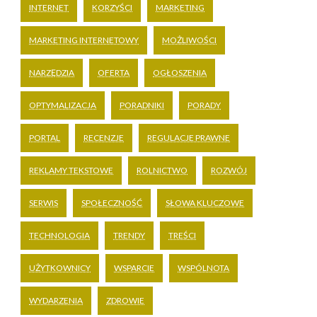
INTERNET
KORZYŚCI
MARKETING
MARKETING INTERNETOWY
MOŻLIWOŚCI
NARZĘDZIA
OFERTA
OGŁOSZENIA
OPTYMALIZACJA
PORADNIKI
PORADY
PORTAL
RECENZJE
REGULACJE PRAWNE
REKLAMY TEKSTOWE
ROLNICTWO
ROZWÓJ
SERWIS
SPOŁECZNOŚĆ
SŁOWA KLUCZOWE
TECHNOLOGIA
TRENDY
TREŚCI
UŻYTKOWNICY
WSPARCIE
WSPÓLNOTA
WYDARZENIA
ZDROWIE