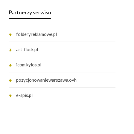
Partnerzy serwisu
folderyreklamowe.pl
art-flock.pl
icom.kylos.pl
pozycjonowaniewarszawa.ovh
e-spis.pl