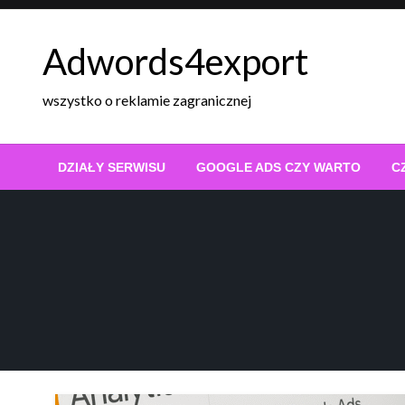
Skip
to
Adwords4export
content
wszystko o reklamie zagranicznej
DZIAŁY SERWISU
GOOGLE ADS CZY WARTO
C