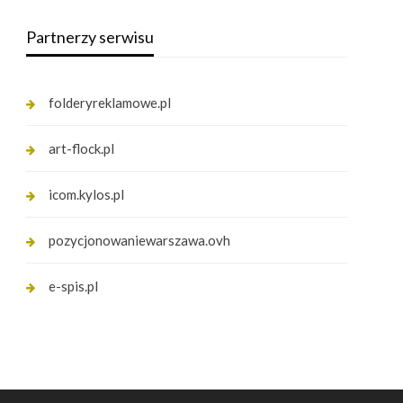
Partnerzy serwisu
folderyreklamowe.pl
art-flock.pl
icom.kylos.pl
pozycjonowaniewarszawa.ovh
e-spis.pl