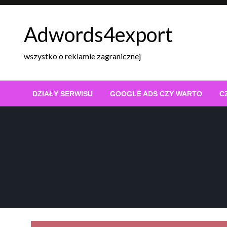
Skip
to
Adwords4export
content
wszystko o reklamie zagranicznej
DZIAŁY SERWISU
GOOGLE ADS CZY WARTO
C