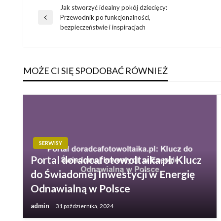
Jak stworzyć idealny pokój dziecięcy:
Nawigacja
Przewodnik po funkcjonalności,
Poprzedni
bezpieczeństwie i inspiracjach
wpis
wpisu
MOŻE CI SIĘ SPODOBAĆ RÓWNIEŻ
SERWISY
Portal doradcafotowoltaika.pl: Klucz
do Świadomej Inwestycji w Energię
Odnawialną w Polsce
admin
31 października, 2024