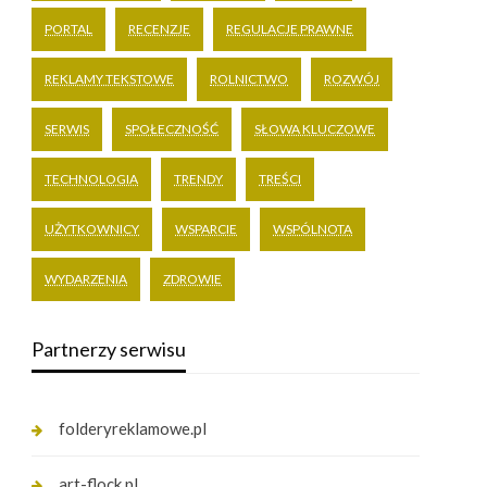
PORTAL
RECENZJE
REGULACJE PRAWNE
REKLAMY TEKSTOWE
ROLNICTWO
ROZWÓJ
SERWIS
SPOŁECZNOŚĆ
SŁOWA KLUCZOWE
TECHNOLOGIA
TRENDY
TREŚCI
UŻYTKOWNICY
WSPARCIE
WSPÓLNOTA
WYDARZENIA
ZDROWIE
Partnerzy serwisu
folderyreklamowe.pl
art-flock.pl