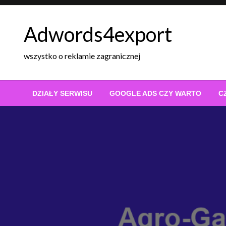
Skip
to
Adwords4export
content
wszystko o reklamie zagranicznej
DZIAŁY SERWISU
GOOGLE ADS CZY WARTO
C