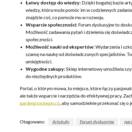
Łatwy dostęp do wiedzy:
Dzięki bogatej bazie art
wiedzy, która może pomóc im w codziennych zadania
znajdzie coś, co pomoże mu w rozwoju.
Wsparcie społeczności:
Forum dyskusyjne to dosko
Możliwość zadawania pytań i dzielenia się doświadcz
społeczności.
Możliwość nauki od ekspertów:
Wydarzenia i szko
szansę na naukę od doświadczonych specjalistów. To
umiejętności.
Wygodne zakupy:
Sklep internetowy umożliwia szy
do niezbędnych produktów.
Portal, o którym mowa, to miejsce, które łączy pasjonat
ale także wsparcie i narzędzia do efektywnej pracy. Z
gardenpl.notepin.co
, aby samodzielnie przekonać się o j
Otagowano:
Artykuły
Forum dyskusyjne
nar