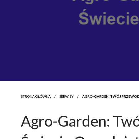
STRONA GŁÓWNA
SERWISY
AGRO-GARDEN: TWÓJ PRZEWODN
Agro-Garden: Twó