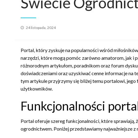
Świecie Ogrodnict
Opublikowane
24 listopada, 2024
w
Portal, który zyskuje na popularności wśród miłośników
narzędzi, które mogą pomóc zarówno amatorom, jak i pr
różnorodnym artykułom, poradnikom oraz forum dyskus
doświadczeniami oraz uzyskiwać cenne informacje na te
tym artykule przyjrzymy się bliżej temu portalowi, jego
użytkowników.
Funkcjonalności porta
Portal oferuje szereg funkcjonalności, które sprawiają,
ogrodnictwem. Poniżej przedstawiamy najważniejsze z n