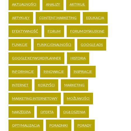
AKTUALNOŚCI
ANALIZY
ARTYKUŁ
ARTYKUŁY
CONTENT MARKETING
EDUKACJA
EFEKTYWNOŚĆ
FORUM
FORUM DYSKUSYJNE
FUNKCJE
FUNKCJONALNOŚCI
GOOGLE ADS
GOOGLE KEYWORD PLANNER
HISTORIA
INFORMACJE
INNOWACJE
INSPIRACJE
INTERNET
KORZYŚCI
MARKETING
MARKETING INTERNETOWY
MOŻLIWOŚCI
NARZĘDZIA
OFERTA
OGŁOSZENIA
OPTYMALIZACJA
PORADNIKI
PORADY