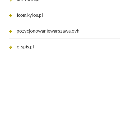
icom.kylos.pl
pozycjonowaniewarszawa.ovh
e-spis.pl