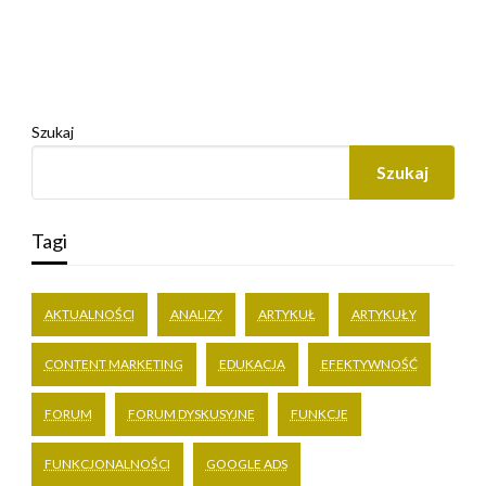
Szukaj
Szukaj
Tagi
AKTUALNOŚCI
ANALIZY
ARTYKUŁ
ARTYKUŁY
CONTENT MARKETING
EDUKACJA
EFEKTYWNOŚĆ
FORUM
FORUM DYSKUSYJNE
FUNKCJE
FUNKCJONALNOŚCI
GOOGLE ADS