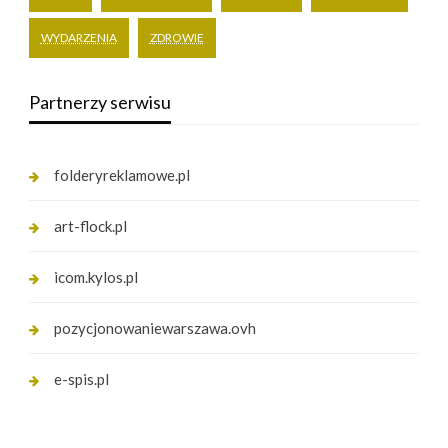
WYDARZENIA
ZDROWIE
Partnerzy serwisu
folderyreklamowe.pl
art-flock.pl
icom.kylos.pl
pozycjonowaniewarszawa.ovh
e-spis.pl