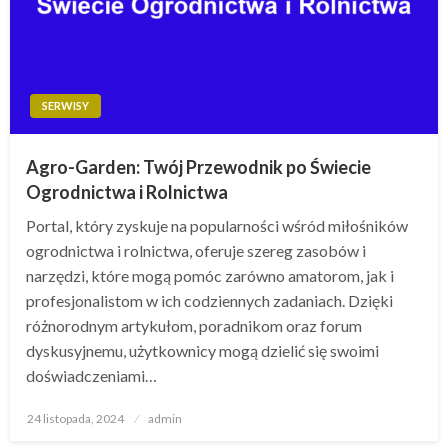
SERWISY
Agro-Garden: Twój Przewodnik po Świecie
Ogrodnictwa i Rolnictwa
Portal, który zyskuje na popularności wśród miłośników
ogrodnictwa i rolnictwa, oferuje szereg zasobów i
narzędzi, które mogą pomóc zarówno amatorom, jak i
profesjonalistom w ich codziennych zadaniach. Dzięki
różnorodnym artykułom, poradnikom oraz forum
dyskusyjnemu, użytkownicy mogą dzielić się swoimi
doświadczeniami…
Opublikowane
24 listopada, 2024
admin
w