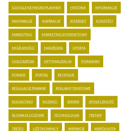
GOOGLE KEYWORD PLANNER
HISTORIA
INFORMACJE
INNOWACJE
INSPIRACJE
INTERNET
KORZYŚCI
MARKETING
MARKETING INTERNETOWY
MOŻLIWOŚCI
NARZĘDZIA
OFERTA
OGŁOSZENIA
OPTYMALIZACJA
PORADNIKI
PORADY
PORTAL
RECENZJE
REGULACJE PRAWNE
REKLAMY TEKSTOWE
ROLNICTWO
ROZWÓJ
SERWIS
SPOŁECZNOŚĆ
SŁOWA KLUCZOWE
TECHNOLOGIA
TRENDY
TREŚCI
UŻYTKOWNICY
WSPARCIE
WSPÓLNOTA