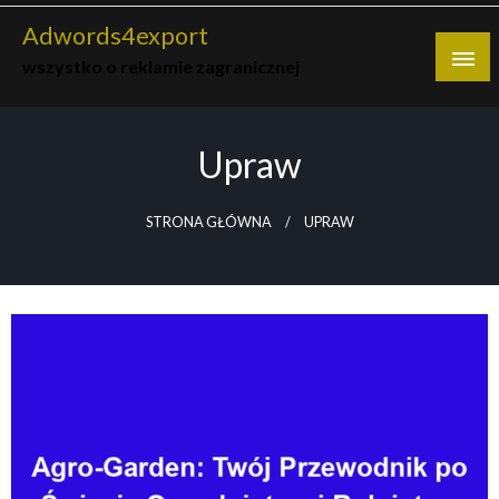
Skip
Adwords4export
to
wszystko o reklamie zagranicznej
content
Upraw
STRONA GŁÓWNA
UPRAW