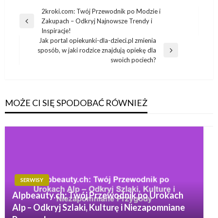
Nawigacja
2kroki.com: Twój Przewodnik po Modzie i
Zakupach – Odkryj Najnowsze Trendy i
wpisu
Poprzedni
Inspiracje!
wpis
Jak portal opiekunki-dla-dzieci.pl zmienia
sposób, w jaki rodzice znajdują opiekę dla
Następny
swoich pociech?
wpis
MOŻE CI SIĘ SPODOBAĆ RÓWNIEŻ
SERWISY
Alpbeauty.ch: Twój Przewodnik po Urokach
Alp – Odkryj Szlaki, Kulturę i Niezapomniane