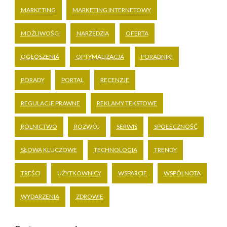
MARKETING
MARKETING INTERNETOWY
MOŻLIWOŚCI
NARZĘDZIA
OFERTA
OGŁOSZENIA
OPTYMALIZACJA
PORADNIKI
PORADY
PORTAL
RECENZJE
REGULACJE PRAWNE
REKLAMY TEKSTOWE
ROLNICTWO
ROZWÓJ
SERWIS
SPOŁECZNOŚĆ
SŁOWA KLUCZOWE
TECHNOLOGIA
TRENDY
TREŚCI
UŻYTKOWNICY
WSPARCIE
WSPÓLNOTA
WYDARZENIA
ZDROWIE