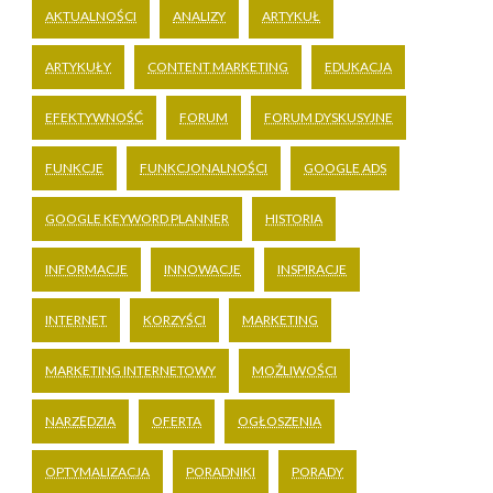
AKTUALNOŚCI
ANALIZY
ARTYKUŁ
ARTYKUŁY
CONTENT MARKETING
EDUKACJA
EFEKTYWNOŚĆ
FORUM
FORUM DYSKUSYJNE
FUNKCJE
FUNKCJONALNOŚCI
GOOGLE ADS
GOOGLE KEYWORD PLANNER
HISTORIA
INFORMACJE
INNOWACJE
INSPIRACJE
INTERNET
KORZYŚCI
MARKETING
MARKETING INTERNETOWY
MOŻLIWOŚCI
NARZĘDZIA
OFERTA
OGŁOSZENIA
OPTYMALIZACJA
PORADNIKI
PORADY