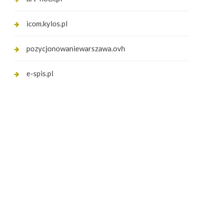
icom.kylos.pl
pozycjonowaniewarszawa.ovh
e-spis.pl