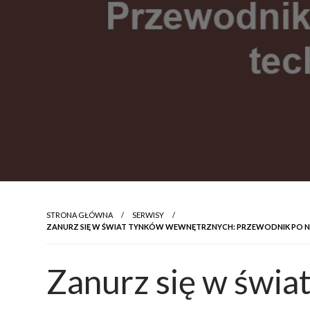
STRONA GŁÓWNA
SERWISY
ZANURZ SIĘ W ŚWIAT TYNKÓW WEWNĘTRZNYCH: PRZEWODNIK PO N
Zanurz się w świa