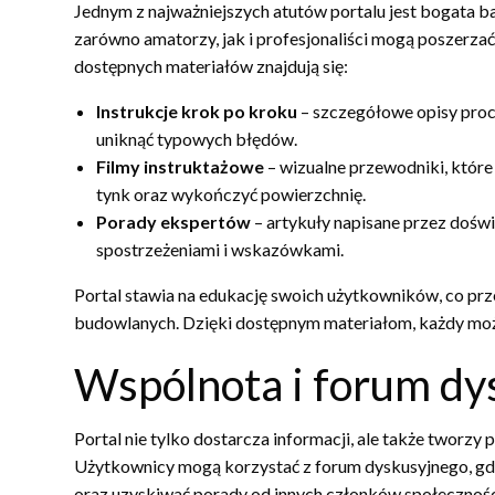
Jednym z najważniejszych atutów portalu jest bogata 
zarówno amatorzy, jak i profesjonaliści mogą poszerz
dostępnych materiałów znajdują się:
Instrukcje krok po kroku
– szczegółowe opisy proc
uniknąć typowych błędów.
Filmy instruktażowe
– wizualne przewodniki, które
tynk oraz wykończyć powierzchnię.
Porady ekspertów
– artykuły napisane przez dośw
spostrzeżeniami i wskazówkami.
Portal stawia na edukację swoich użytkowników, co prze
budowlanych. Dzięki dostępnym materiałom, każdy moż
Wspólnota i forum dy
Portal nie tylko dostarcza informacji, ale także tworz
Użytkownicy mogą korzystać z forum dyskusyjnego, gdz
oraz uzyskiwać porady od innych członków społeczności