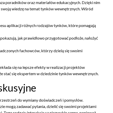
baza poradników oraz materiałów edukacyjnych. Dzięki nim
ać swoją wiedzę na temat tynków wewnętrznych. Wśród
esu aplikacji różnych rodzajów tynków, które pomagają
 pokazują, jak prawidłowo przygotować podłoże, nałożyć
iadczonych fachowców, którzy dzielą się swoimi
kłada się na lepsze efekty w realizacji projektów
e stać się ekspertem w dziedzinie tynków wewnętrznych.
skusyjne
y przestrzeń do wymiany doświadczeń i pomysłów.
ie mogą zadawać pytania, dzielić się swoimi projektami
. Tego rodzaju interakcje są niezwykle cenne, ponieważ