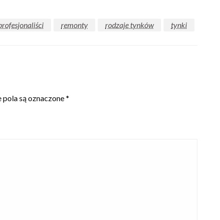
profesjonaliści
remonty
rodzaje tynków
tynki
pola są oznaczone
*