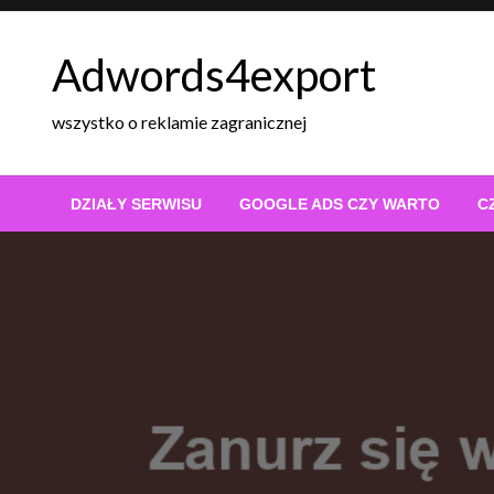
Skip
to
Adwords4export
content
wszystko o reklamie zagranicznej
DZIAŁY SERWISU
GOOGLE ADS CZY WARTO
C