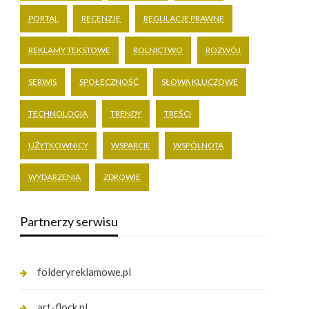
PORTAL
RECENZJE
REGULACJE PRAWNE
REKLAMY TEKSTOWE
ROLNICTWO
ROZWÓJ
SERWIS
SPOŁECZNOŚĆ
SŁOWA KLUCZOWE
TECHNOLOGIA
TRENDY
TREŚCI
UŻYTKOWNICY
WSPARCIE
WSPÓLNOTA
WYDARZENIA
ZDROWIE
Partnerzy serwisu
folderyreklamowe.pl
art-flock.pl