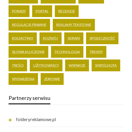
PORADY
PORTAL
RECENZJE
REGULACJE PRAWNE
REKLAMY TEKSTOWE
ROLNICTWO
ROZWÓJ
SERWIS
SPOŁECZNOŚĆ
SŁOWA KLUCZOWE
TECHNOLOGIA
TRENDY
TREŚCI
UŻYTKOWNICY
WSPARCIE
WSPÓLNOTA
WYDARZENIA
ZDROWIE
Partnerzy serwisu
folderyreklamowe.pl