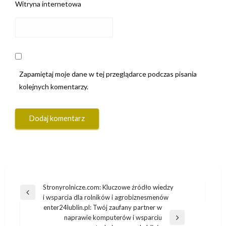
Witryna internetowa
Zapamiętaj moje dane w tej przeglądarce podczas pisania
kolejnych komentarzy.
Nawigacja
Stronyrolnicze.com: Kluczowe źródło wiedzy
Poprzedni
i wsparcia dla rolników i agrobiznesmenów
wpisu
wpis
enter24lublin.pl: Twój zaufany partner w
naprawie komputerów i wsparciu
Następny