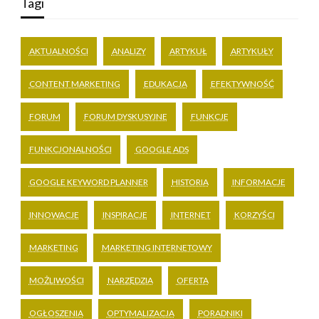
Tagi
AKTUALNOŚCI
ANALIZY
ARTYKUŁ
ARTYKUŁY
CONTENT MARKETING
EDUKACJA
EFEKTYWNOŚĆ
FORUM
FORUM DYSKUSYJNE
FUNKCJE
FUNKCJONALNOŚCI
GOOGLE ADS
GOOGLE KEYWORD PLANNER
HISTORIA
INFORMACJE
INNOWACJE
INSPIRACJE
INTERNET
KORZYŚCI
MARKETING
MARKETING INTERNETOWY
MOŻLIWOŚCI
NARZĘDZIA
OFERTA
OGŁOSZENIA
OPTYMALIZACJA
PORADNIKI