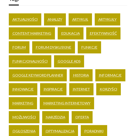
AKTUALNOŚCI
ANALIZY
ARTYKUŁ
ARTYKUŁY
CONTENT MARKETING
EDUKACJA
EFEKTYWNOŚĆ
FORUM
FORUM DYSKUSYJNE
FUNKCJE
FUNKCJONALNOŚCI
GOOGLE ADS
GOOGLE KEYWORD PLANNER
HISTORIA
INFORMACJE
INNOWACJE
INSPIRACJE
INTERNET
KORZYŚCI
MARKETING
MARKETING INTERNETOWY
MOŻLIWOŚCI
NARZĘDZIA
OFERTA
OGŁOSZENIA
OPTYMALIZACJA
PORADNIKI