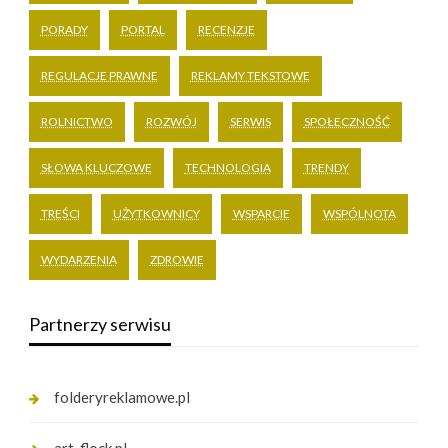
PORADY
PORTAL
RECENZJE
REGULACJE PRAWNE
REKLAMY TEKSTOWE
ROLNICTWO
ROZWÓJ
SERWIS
SPOŁECZNOŚĆ
SŁOWA KLUCZOWE
TECHNOLOGIA
TRENDY
TREŚCI
UŻYTKOWNICY
WSPARCIE
WSPÓLNOTA
WYDARZENIA
ZDROWIE
Partnerzy serwisu
folderyreklamowe.pl