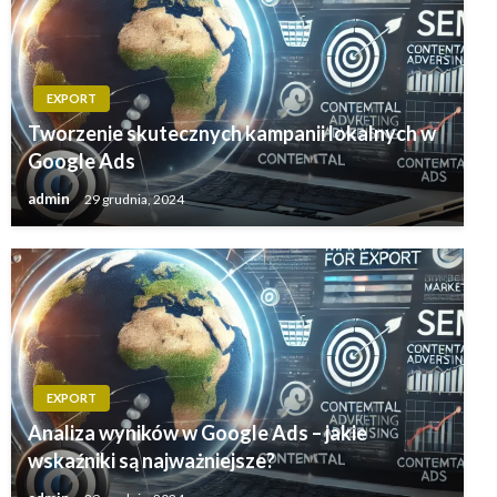
EXPORT
Tworzenie skutecznych kampanii lokalnych w
Google Ads
admin
29 grudnia, 2024
EXPORT
Analiza wyników w Google Ads – jakie
wskaźniki są najważniejsze?