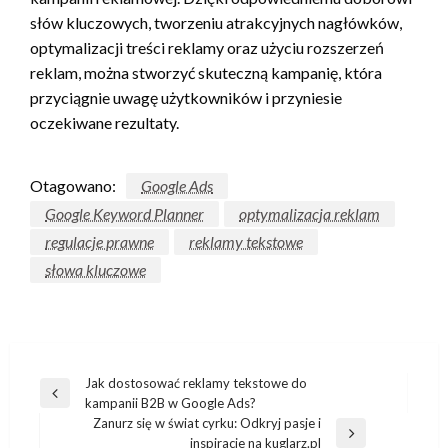
słów kluczowych, tworzeniu atrakcyjnych nagłówków,
optymalizacji treści reklamy oraz użyciu rozszerzeń
reklam, można stworzyć skuteczną kampanię, która
przyciągnie uwagę użytkowników i przyniesie
oczekiwane rezultaty.
Otagowano:
Google Ads
Google Keyword Planner
optymalizacja reklam
regulacje prawne
reklamy tekstowe
słowa kluczowe
Nawigacja
Jak dostosować reklamy tekstowe do
Poprzedni
kampanii B2B w Google Ads?
wpisu
wpis
Zanurz się w świat cyrku: Odkryj pasje i
Następny
inspiracje na kuglarz.pl