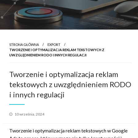
STRONA GŁÓWNA
EXPORT
TWORZENIE I OPTYMALIZACJA REKLAM TEKSTOWYCH Z
UWZGLĘDNIENIEM RODO I INNYCH REGULACJI
Tworzenie i optymalizacja reklam
tekstowych z uwzględnieniem RODO
i innych regulacji
Opublikowane
10 września, 2024
w
Tworzenie i optymalizacja reklam tekstowych w Google