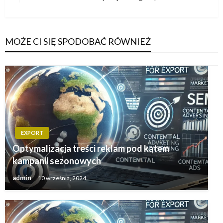
wpis
MOŻE CI SIĘ SPODOBAĆ RÓWNIEŻ
EXPORT
Optymalizacja treści reklam pod kątem
kampanii sezonowych
admin
10 września, 2024