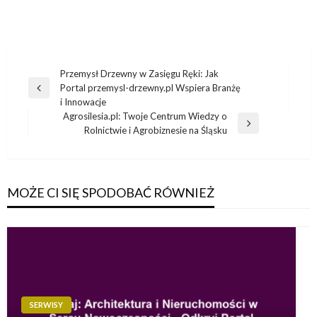
Nawigacja
Przemysł Drzewny w Zasięgu Ręki: Jak
Portal przemysl-drzewny.pl Wspiera Branżę
wpisu
Poprzedni
i Innowacje
wpis
Agrosilesia.pl: Twoje Centrum Wiedzy o
Następny
Rolnictwie i Agrobiznesie na Śląsku
wpis
MOŻE CI SIĘ SPODOBAĆ RÓWNIEŻ
SERWISY