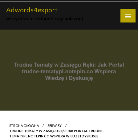
Skip
Adwords4export
to
wszystko o reklamie zagranicznej
content
STRONA GŁÓWNA
SERWISY
TRUDNE TEMATY W ZASIĘGU RĘKI: JAK PORTAL TRUDNE-
TEMATYPL.NOTEPIN.CO WSPIERA WIEDZĘ I DYSKUSJĘ