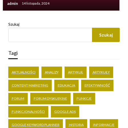
admin
14 listopada, 2024
Szukaj
Szukaj
Tagi
AKTUALNOŚCI
ANALIZY
ARTYKUŁ
ARTYKUŁY
CONTENT MARKETING
EDUKACJA
EFEKTYWNOŚĆ
FORUM
FORUM DYSKUSYJNE
FUNKCJE
FUNKCJONALNOŚCI
GOOGLE ADS
GOOGLE KEYWORD PLANNER
HISTORIA
INFORMACJE