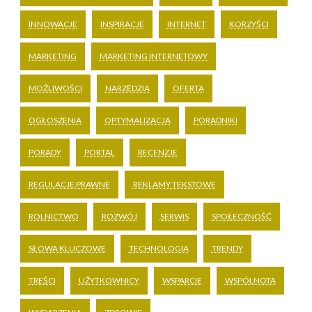
INNOWACJE
INSPIRACJE
INTERNET
KORZYŚCI
MARKETING
MARKETING INTERNETOWY
MOŻLIWOŚCI
NARZĘDZIA
OFERTA
OGŁOSZENIA
OPTYMALIZACJA
PORADNIKI
PORADY
PORTAL
RECENZJE
REGULACJE PRAWNE
REKLAMY TEKSTOWE
ROLNICTWO
ROZWÓJ
SERWIS
SPOŁECZNOŚĆ
SŁOWA KLUCZOWE
TECHNOLOGIA
TRENDY
TREŚCI
UŻYTKOWNICY
WSPARCIE
WSPÓLNOTA