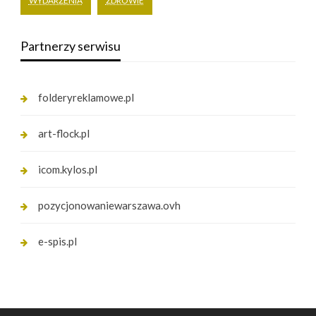
WYDARZENIA
ZDROWIE
Partnerzy serwisu
folderyreklamowe.pl
art-flock.pl
icom.kylos.pl
pozycjonowaniewarszawa.ovh
e-spis.pl