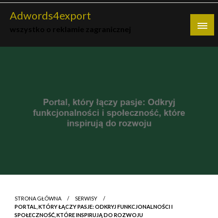
Skip
Adwords4export
to
wszystko o reklamie zagranicznej
content
STRONA GŁÓWNA
SERWISY
PORTAL, KTÓRY ŁĄCZY PASJE: ODKRYJ FUNKCJONALNOŚCI I
SPOŁECZNOŚĆ, KTÓRE INSPIRUJĄ DO ROZWOJU