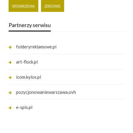
WYDARZENIA
ZDROWIE
Partnerzy serwisu
folderyreklamowe.pl
art-flock.pl
icom.kylos.pl
pozycjonowaniewarszawa.ovh
e-spis.pl