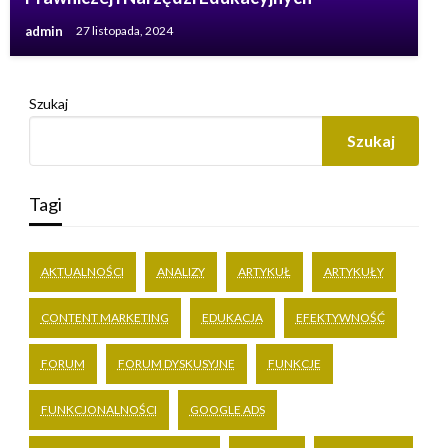
admin
27 listopada, 2024
Szukaj
Szukaj
Tagi
AKTUALNOŚCI
ANALIZY
ARTYKUŁ
ARTYKUŁY
CONTENT MARKETING
EDUKACJA
EFEKTYWNOŚĆ
FORUM
FORUM DYSKUSYJNE
FUNKCJE
FUNKCJONALNOŚCI
GOOGLE ADS