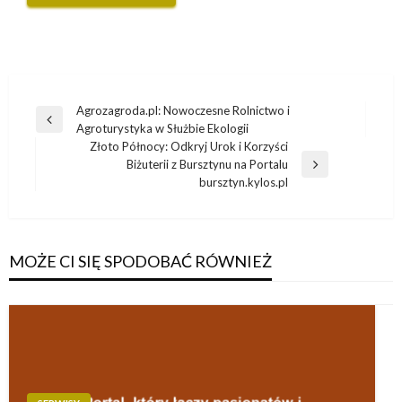
Nawigacja
Agrozagroda.pl: Nowoczesne Rolnictwo i
Poprzedni
Agroturystyka w Służbie Ekologii
wpisu
wpis
Złoto Północy: Odkryj Urok i Korzyści
Biżuterii z Bursztynu na Portalu
Następny
bursztyn.kylos.pl
wpis
MOŻE CI SIĘ SPODOBAĆ RÓWNIEŻ