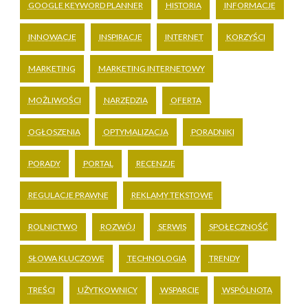
GOOGLE KEYWORD PLANNER
HISTORIA
INFORMACJE
INNOWACJE
INSPIRACJE
INTERNET
KORZYŚCI
MARKETING
MARKETING INTERNETOWY
MOŻLIWOŚCI
NARZĘDZIA
OFERTA
OGŁOSZENIA
OPTYMALIZACJA
PORADNIKI
PORADY
PORTAL
RECENZJE
REGULACJE PRAWNE
REKLAMY TEKSTOWE
ROLNICTWO
ROZWÓJ
SERWIS
SPOŁECZNOŚĆ
SŁOWA KLUCZOWE
TECHNOLOGIA
TRENDY
TREŚCI
UŻYTKOWNICY
WSPARCIE
WSPÓLNOTA