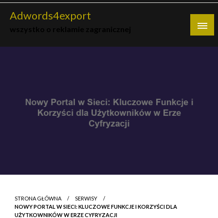
Skip
Adwords4export
to
wszystko o reklamie zagranicznej
content
STRONA GŁÓWNA
SERWISY
NOWY PORTAL W SIECI: KLUCZOWE FUNKCJE I KORZYŚCI DLA
UŻYTKOWNIKÓW W ERZE CYFRYZACJI