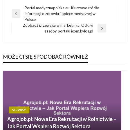
Nawigacja
Portal medycznapolska.eu: Kluczowe źródło
informacji o zdrowiu i opiece medycznej w
wpisu
Poprzedni
Polsce
wpis
Zdobądź przewagę w marketingu: Odkryj
Następny
zasoby portalu icom.kylos.pl
wpis
MOŻE CI SIĘ SPODOBAĆ RÓWNIEŻ
SERWISY
Agrojob.pl: Nowa Era Rekrutacji w Rolnictwie –
Jak Portal Wspiera Rozwój Sektora