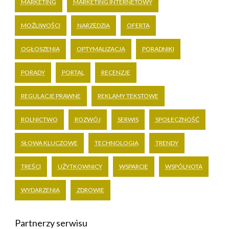
MARKETING
MARKETING INTERNETOWY
MOŻLIWOŚCI
NARZĘDZIA
OFERTA
OGŁOSZENIA
OPTYMALIZACJA
PORADNIKI
PORADY
PORTAL
RECENZJE
REGULACJE PRAWNE
REKLAMY TEKSTOWE
ROLNICTWO
ROZWÓJ
SERWIS
SPOŁECZNOŚĆ
SŁOWA KLUCZOWE
TECHNOLOGIA
TRENDY
TREŚCI
UŻYTKOWNICY
WSPARCIE
WSPÓLNOTA
WYDARZENIA
ZDROWIE
Partnerzy serwisu