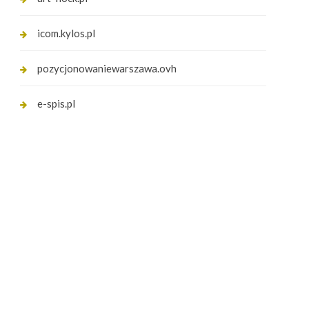
icom.kylos.pl
pozycjonowaniewarszawa.ovh
e-spis.pl