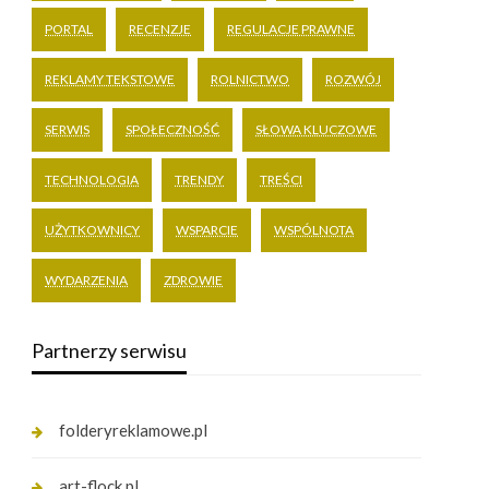
PORTAL
RECENZJE
REGULACJE PRAWNE
REKLAMY TEKSTOWE
ROLNICTWO
ROZWÓJ
SERWIS
SPOŁECZNOŚĆ
SŁOWA KLUCZOWE
TECHNOLOGIA
TRENDY
TREŚCI
UŻYTKOWNICY
WSPARCIE
WSPÓLNOTA
WYDARZENIA
ZDROWIE
Partnerzy serwisu
folderyreklamowe.pl
art-flock.pl