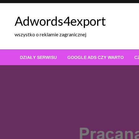
Skip
to
Adwords4export
content
wszystko o reklamie zagranicznej
DZIAŁY SERWISU
GOOGLE ADS CZY WARTO
C