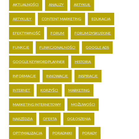
AKTUALNOŚCI
ANALIZY
ARTYKUŁ
ARTYKUŁY
CONTENT MARKETING
EDUKACJA
EFEKTYWNOŚĆ
FORUM
FORUM DYSKUSYJNE
FUNKCJE
FUNKCJONALNOŚCI
GOOGLE ADS
GOOGLE KEYWORD PLANNER
HISTORIA
INFORMACJE
INNOWACJE
INSPIRACJE
INTERNET
KORZYŚCI
MARKETING
MARKETING INTERNETOWY
MOŻLIWOŚCI
NARZĘDZIA
OFERTA
OGŁOSZENIA
OPTYMALIZACJA
PORADNIKI
PORADY