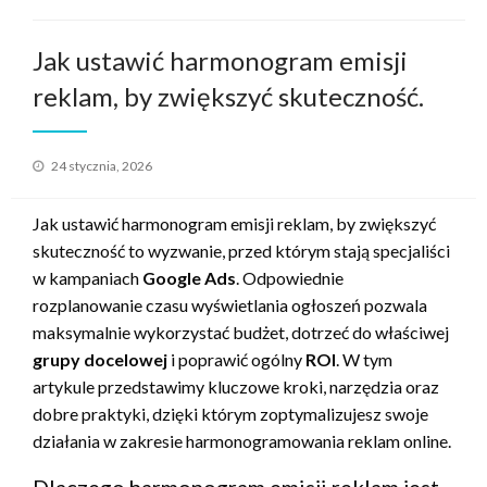
Jak ustawić harmonogram emisji
reklam, by zwiększyć skuteczność.
Opublikowane
24 stycznia, 2026
w
Jak ustawić harmonogram emisji reklam, by zwiększyć
skuteczność to wyzwanie, przed którym stają specjaliści
w kampaniach
Google Ads
. Odpowiednie
rozplanowanie czasu wyświetlania ogłoszeń pozwala
maksymalnie wykorzystać budżet, dotrzeć do właściwej
grupy docelowej
i poprawić ogólny
ROI
. W tym
artykule przedstawimy kluczowe kroki, narzędzia oraz
dobre praktyki, dzięki którym zoptymalizujesz swoje
działania w zakresie harmonogramowania reklam online.
Dlaczego harmonogram emisji reklam jest