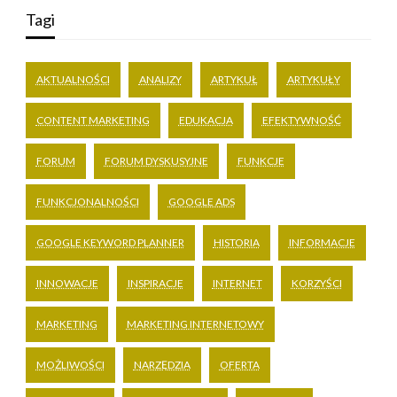
Tagi
AKTUALNOŚCI
ANALIZY
ARTYKUŁ
ARTYKUŁY
CONTENT MARKETING
EDUKACJA
EFEKTYWNOŚĆ
FORUM
FORUM DYSKUSYJNE
FUNKCJE
FUNKCJONALNOŚCI
GOOGLE ADS
GOOGLE KEYWORD PLANNER
HISTORIA
INFORMACJE
INNOWACJE
INSPIRACJE
INTERNET
KORZYŚCI
MARKETING
MARKETING INTERNETOWY
MOŻLIWOŚCI
NARZĘDZIA
OFERTA