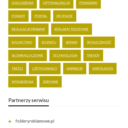
OGŁOSZENIA
OPTYMALIZACJA
PORADNIKI
PORADY
PORTAL
RECENZJE
REGULACJE PRAWNE
REKLAMY TEKSTOWE
ROLNICTWO
ROZWÓJ
SERWIS
SPOŁECZNOŚĆ
SŁOWA KLUCZOWE
TECHNOLOGIA
TRENDY
TREŚCI
UŻYTKOWNICY
WSPARCIE
WSPÓLNOTA
WYDARZENIA
ZDROWIE
Partnerzy serwisu
folderyreklamowe.pl