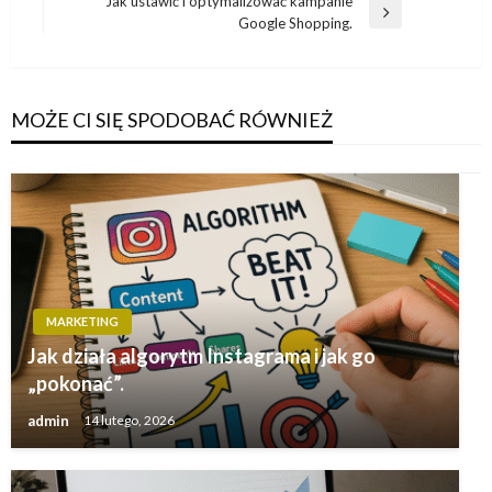
Jak ustawić i optymalizować kampanie
Następny
Google Shopping.
wpis
MOŻE CI SIĘ SPODOBAĆ RÓWNIEŻ
MARKETING
Jak działa algorytm Instagrama i jak go
„pokonać”.
admin
14 lutego, 2026