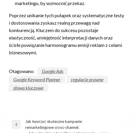
marketingu, by wzmocnić przekaz.
Poprzez unikanie tych pułapek oraz systematyczne testy
i dostosowania zyskasz realną przewagę nad
konkurencją. Kluczem do sukcesu pozostaje
elastyczność, umiejętność interpretacji danych oraz
ścisłe powiązanie harmonogramu emisji reklam z celami
biznesowymi.
Otagowano:
Google Ads
Google Keyword Planner
regulacje prawne
słowa kluczowe
Nawigacja
Jak tworzyć skuteczne kampanie
Poprzedni
remarketingowe cross-channel.
wpisu
wpis