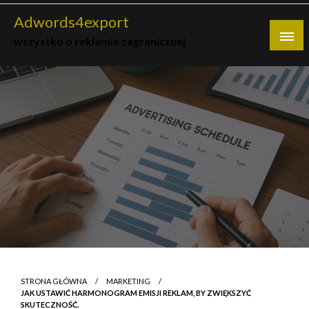
Skip
Adwords4export
to
wszystko o reklamie zagranicznej
content
STRONA GŁÓWNA
MARKETING
JAK USTAWIĆ HARMONOGRAM EMISJI REKLAM, BY ZWIĘKSZYĆ
SKUTECZNOŚĆ.