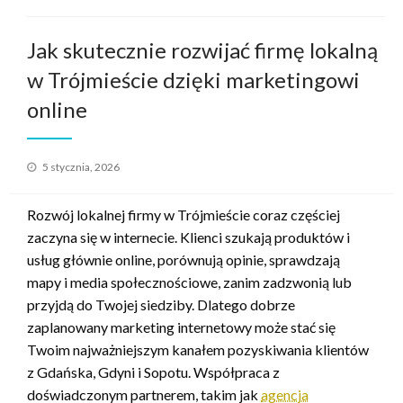
Jak skutecznie rozwijać firmę lokalną
w Trójmieście dzięki marketingowi
online
Opublikowane
5 stycznia, 2026
w
Rozwój lokalnej firmy w Trójmieście coraz częściej
zaczyna się w internecie. Klienci szukają produktów i
usług głównie online, porównują opinie, sprawdzają
mapy i media społecznościowe, zanim zadzwonią lub
przyjdą do Twojej siedziby. Dlatego dobrze
zaplanowany marketing internetowy może stać się
Twoim najważniejszym kanałem pozyskiwania klientów
z Gdańska, Gdyni i Sopotu. Współpraca z
doświadczonym partnerem, takim jak
agencja