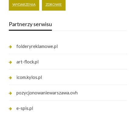
WYDARZENIA
ZDROWIE
Partnerzy serwisu
folderyreklamowe.pl
art-flock.pl
icom.kylos.pl
pozycjonowaniewarszawa.ovh
e-spis.pl