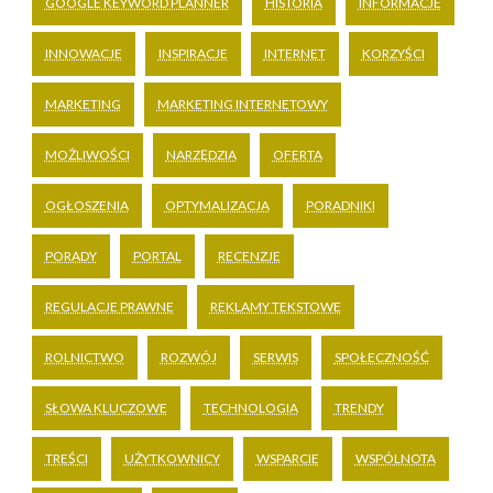
GOOGLE KEYWORD PLANNER
HISTORIA
INFORMACJE
INNOWACJE
INSPIRACJE
INTERNET
KORZYŚCI
MARKETING
MARKETING INTERNETOWY
MOŻLIWOŚCI
NARZĘDZIA
OFERTA
OGŁOSZENIA
OPTYMALIZACJA
PORADNIKI
PORADY
PORTAL
RECENZJE
REGULACJE PRAWNE
REKLAMY TEKSTOWE
ROLNICTWO
ROZWÓJ
SERWIS
SPOŁECZNOŚĆ
SŁOWA KLUCZOWE
TECHNOLOGIA
TRENDY
TREŚCI
UŻYTKOWNICY
WSPARCIE
WSPÓLNOTA