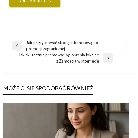
Nawigacja
Jak przygotować stronę internetową do
Poprzedni
promocji zagranicznej
wpisu
wpis
Jak skutecznie promować ogłoszenia lokalne
Następny
z Zamościa w internecie
wpis
MOŻE CI SIĘ SPODOBAĆ RÓWNIEŻ