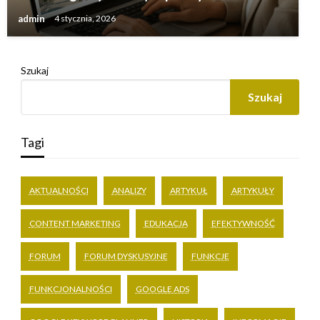
admin
4 stycznia, 2026
Szukaj
Szukaj
Tagi
AKTUALNOŚCI
ANALIZY
ARTYKUŁ
ARTYKUŁY
CONTENT MARKETING
EDUKACJA
EFEKTYWNOŚĆ
FORUM
FORUM DYSKUSYJNE
FUNKCJE
FUNKCJONALNOŚCI
GOOGLE ADS