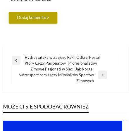
Nawigacja
Hydrostatyka w Zasięgu Ręki: Odkryj Portal,
Poprzedni
Który Łączy Pasjonatów i Profesjonalistów
wpisu
wpis
Zimowe Pasjonaci w Sieci: Jak Norge-
vintersport.com Łączy Miłośników Sportów
Następny
Zimowych
wpis
MOŻE CI SIĘ SPODOBAĆ RÓWNIEŻ