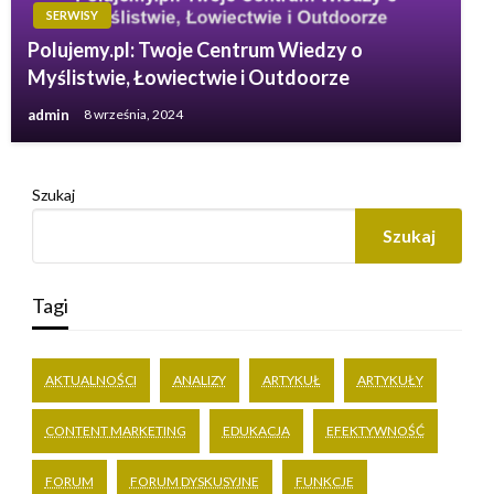
SERWISY
Polujemy.pl: Twoje Centrum Wiedzy o
Myślistwie, Łowiectwie i Outdoorze
admin
8 września, 2024
Szukaj
Szukaj
Tagi
AKTUALNOŚCI
ANALIZY
ARTYKUŁ
ARTYKUŁY
CONTENT MARKETING
EDUKACJA
EFEKTYWNOŚĆ
FORUM
FORUM DYSKUSYJNE
FUNKCJE