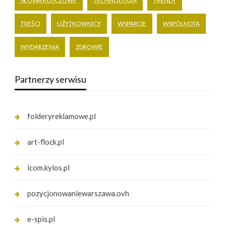
SŁOWA KLUCZOWE
TECHNOLOGIA
TRENDY
TREŚCI
UŻYTKOWNICY
WSPARCIE
WSPÓLNOTA
WYDARZENIA
ZDROWIE
Partnerzy serwisu
folderyreklamowe.pl
art-flock.pl
icom.kylos.pl
pozycjonowaniewarszawa.ovh
e-spis.pl