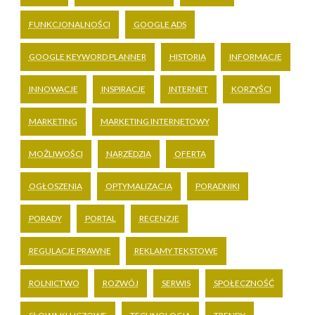
FUNKCJONALNOŚCI
GOOGLE ADS
GOOGLE KEYWORD PLANNER
HISTORIA
INFORMACJE
INNOWACJE
INSPIRACJE
INTERNET
KORZYŚCI
MARKETING
MARKETING INTERNETOWY
MOŻLIWOŚCI
NARZĘDZIA
OFERTA
OGŁOSZENIA
OPTYMALIZACJA
PORADNIKI
PORADY
PORTAL
RECENZJE
REGULACJE PRAWNE
REKLAMY TEKSTOWE
ROLNICTWO
ROZWÓJ
SERWIS
SPOŁECZNOŚĆ