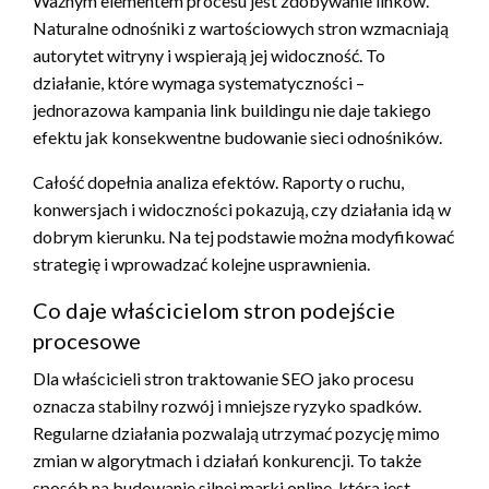
Ważnym elementem procesu jest zdobywanie linków.
Naturalne odnośniki z wartościowych stron wzmacniają
autorytet witryny i wspierają jej widoczność. To
działanie, które wymaga systematyczności –
jednorazowa kampania link buildingu nie daje takiego
efektu jak konsekwentne budowanie sieci odnośników.
Całość dopełnia analiza efektów. Raporty o ruchu,
konwersjach i widoczności pokazują, czy działania idą w
dobrym kierunku. Na tej podstawie można modyfikować
strategię i wprowadzać kolejne usprawnienia.
Co daje właścicielom stron podejście
procesowe
Dla właścicieli stron traktowanie SEO jako procesu
oznacza stabilny rozwój i mniejsze ryzyko spadków.
Regularne działania pozwalają utrzymać pozycję mimo
zmian w algorytmach i działań konkurencji. To także
sposób na budowanie silnej marki online, która jest