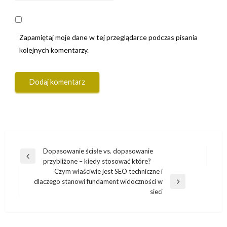
Zapamiętaj moje dane w tej przeglądarce podczas pisania
kolejnych komentarzy.
Nawigacja
Dopasowanie ścisłe vs. dopasowanie
Poprzedni
przybliżone – kiedy stosować które?
wpisu
wpis
Czym właściwie jest SEO techniczne i
dlaczego stanowi fundament widoczności w
Następny
sieci
wpis