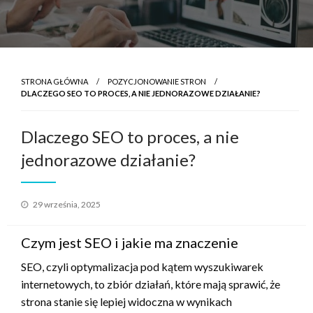
STRONA GŁÓWNA
POZYCJONOWANIE STRON
DLACZEGO SEO TO PROCES, A NIE JEDNORAZOWE DZIAŁANIE?
Dlaczego SEO to proces, a nie
jednorazowe działanie?
Opublikowane
29 września, 2025
w
Czym jest SEO i jakie ma znaczenie
SEO, czyli optymalizacja pod kątem wyszukiwarek
internetowych, to zbiór działań, które mają sprawić, że
strona stanie się lepiej widoczna w wynikach