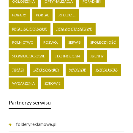
OGŁOSZENIA
OPTYMALIZACJA
PORADNIKI
PORADY
PORTAL
RECENZJE
REGULACJE PRAWNE
REKLAMY TEKSTOWE
ROLNICTWO
ROZWÓJ
SERWIS
SPOŁECZNOŚĆ
SŁOWA KLUCZOWE
TECHNOLOGIA
TRENDY
TREŚCI
UŻYTKOWNICY
WSPARCIE
WSPÓLNOTA
WYDARZENIA
ZDROWIE
Partnerzy serwisu
folderyreklamowe.pl