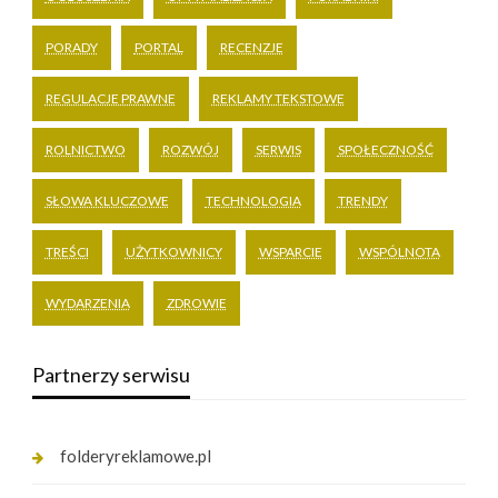
PORADY
PORTAL
RECENZJE
REGULACJE PRAWNE
REKLAMY TEKSTOWE
ROLNICTWO
ROZWÓJ
SERWIS
SPOŁECZNOŚĆ
SŁOWA KLUCZOWE
TECHNOLOGIA
TRENDY
TREŚCI
UŻYTKOWNICY
WSPARCIE
WSPÓLNOTA
WYDARZENIA
ZDROWIE
Partnerzy serwisu
folderyreklamowe.pl