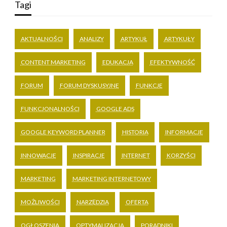
Tagi
AKTUALNOŚCI
ANALIZY
ARTYKUŁ
ARTYKUŁY
CONTENT MARKETING
EDUKACJA
EFEKTYWNOŚĆ
FORUM
FORUM DYSKUSYJNE
FUNKCJE
FUNKCJONALNOŚCI
GOOGLE ADS
GOOGLE KEYWORD PLANNER
HISTORIA
INFORMACJE
INNOWACJE
INSPIRACJE
INTERNET
KORZYŚCI
MARKETING
MARKETING INTERNETOWY
MOŻLIWOŚCI
NARZĘDZIA
OFERTA
OGŁOSZENIA
OPTYMALIZACJA
PORADNIKI