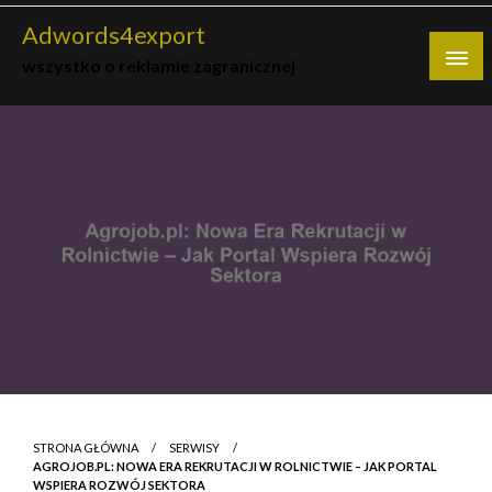
Skip
Adwords4export
to
wszystko o reklamie zagranicznej
content
STRONA GŁÓWNA
SERWISY
AGROJOB.PL: NOWA ERA REKRUTACJI W ROLNICTWIE – JAK PORTAL
WSPIERA ROZWÓJ SEKTORA