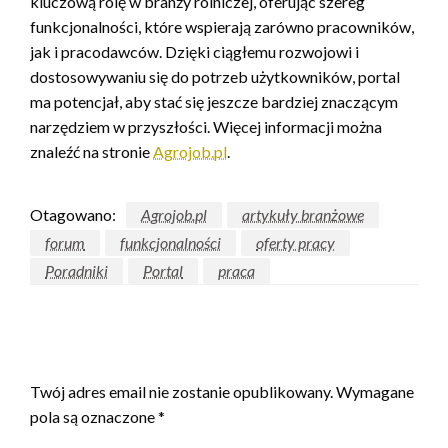
kluczową rolę w branży rolniczej, oferując szereg
funkcjonalności, które wspierają zarówno pracowników,
jak i pracodawców. Dzięki ciągłemu rozwojowi i
dostosowywaniu się do potrzeb użytkowników, portal
ma potencjał, aby stać się jeszcze bardziej znaczącym
narzędziem w przyszłości. Więcej informacji można
znaleźć na stronie
Agrojob.pl
.
Otagowano:
Agrojob.pl
artykuły branżowe
forum
funkcjonalności
oferty pracy
Poradniki
Portal
praca
ZOSTAW ODPOWIEDŹ
Twój adres email nie zostanie opublikowany.
Wymagane
pola są oznaczone
*