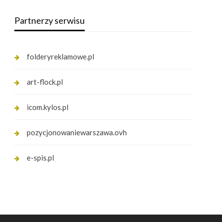
Partnerzy serwisu
folderyreklamowe.pl
art-flock.pl
icom.kylos.pl
pozycjonowaniewarszawa.ovh
e-spis.pl