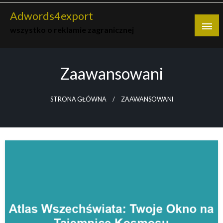
Skip
Adwords4export
to
wszystko o reklamie zagranicznej
content
Zaawansowani
STRONA GŁÓWNA
ZAAWANSOWANI