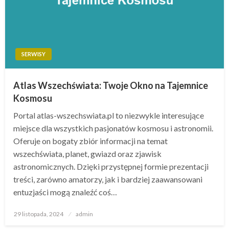
SERWISY
Atlas Wszechświata: Twoje Okno na Tajemnice
Kosmosu
Portal atlas-wszechswiata.pl to niezwykle interesujące
miejsce dla wszystkich pasjonatów kosmosu i astronomii.
Oferuje on bogaty zbiór informacji na temat
wszechświata, planet, gwiazd oraz zjawisk
astronomicznych. Dzięki przystępnej formie prezentacji
treści, zarówno amatorzy, jak i bardziej zaawansowani
entuzjaści mogą znaleźć coś…
Opublikowane
29 listopada, 2024
admin
w