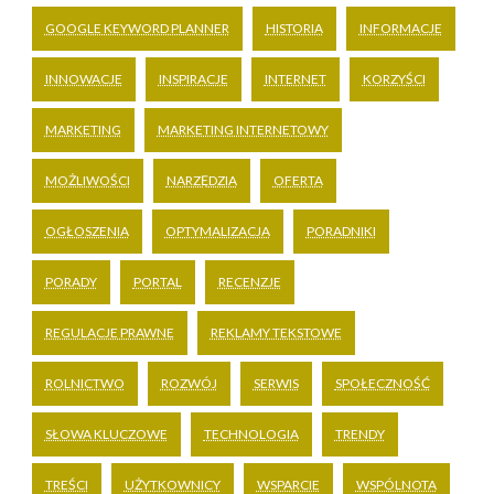
GOOGLE KEYWORD PLANNER
HISTORIA
INFORMACJE
INNOWACJE
INSPIRACJE
INTERNET
KORZYŚCI
MARKETING
MARKETING INTERNETOWY
MOŻLIWOŚCI
NARZĘDZIA
OFERTA
OGŁOSZENIA
OPTYMALIZACJA
PORADNIKI
PORADY
PORTAL
RECENZJE
REGULACJE PRAWNE
REKLAMY TEKSTOWE
ROLNICTWO
ROZWÓJ
SERWIS
SPOŁECZNOŚĆ
SŁOWA KLUCZOWE
TECHNOLOGIA
TRENDY
TREŚCI
UŻYTKOWNICY
WSPARCIE
WSPÓLNOTA