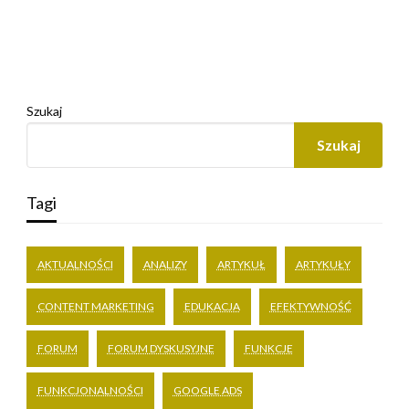
Szukaj
Szukaj
Tagi
AKTUALNOŚCI
ANALIZY
ARTYKUŁ
ARTYKUŁY
CONTENT MARKETING
EDUKACJA
EFEKTYWNOŚĆ
FORUM
FORUM DYSKUSYJNE
FUNKCJE
FUNKCJONALNOŚCI
GOOGLE ADS