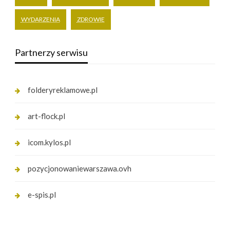
WYDARZENIA
ZDROWIE
Partnerzy serwisu
folderyreklamowe.pl
art-flock.pl
icom.kylos.pl
pozycjonowaniewarszawa.ovh
e-spis.pl