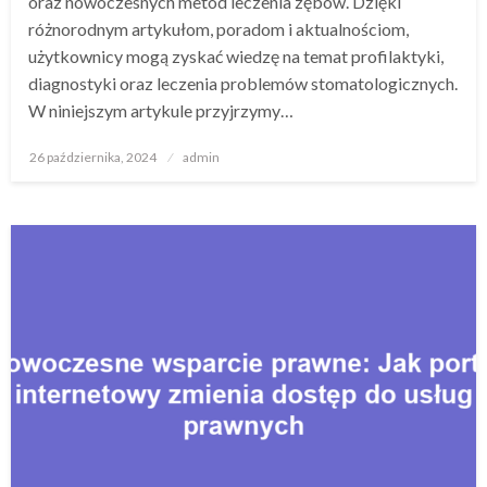
oraz nowoczesnych metod leczenia zębów. Dzięki
różnorodnym artykułom, poradom i aktualnościom,
użytkownicy mogą zyskać wiedzę na temat profilaktyki,
diagnostyki oraz leczenia problemów stomatologicznych.
W niniejszym artykule przyjrzymy…
Opublikowane
26 października, 2024
admin
w