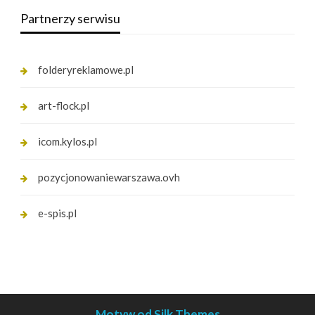
Partnerzy serwisu
folderyreklamowe.pl
art-flock.pl
icom.kylos.pl
pozycjonowaniewarszawa.ovh
e-spis.pl
Motyw od Silk Themes