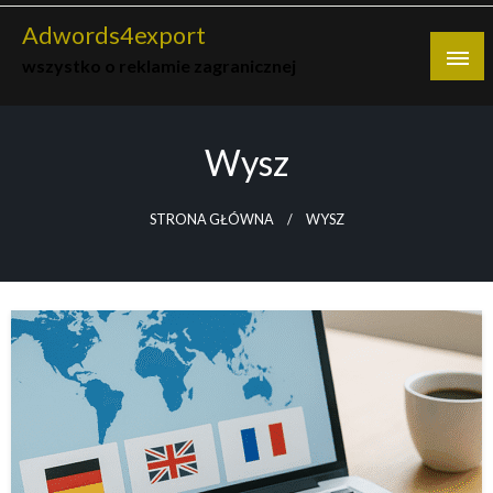
Skip
Adwords4export
to
wszystko o reklamie zagranicznej
content
Wysz
STRONA GŁÓWNA
WYSZ