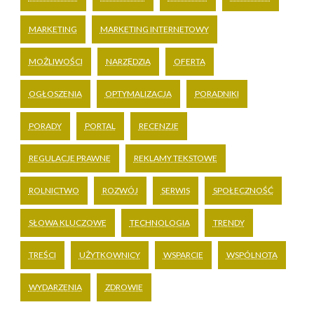
MARKETING
MARKETING INTERNETOWY
MOŻLIWOŚCI
NARZĘDZIA
OFERTA
OGŁOSZENIA
OPTYMALIZACJA
PORADNIKI
PORADY
PORTAL
RECENZJE
REGULACJE PRAWNE
REKLAMY TEKSTOWE
ROLNICTWO
ROZWÓJ
SERWIS
SPOŁECZNOŚĆ
SŁOWA KLUCZOWE
TECHNOLOGIA
TRENDY
TREŚCI
UŻYTKOWNICY
WSPARCIE
WSPÓLNOTA
WYDARZENIA
ZDROWIE