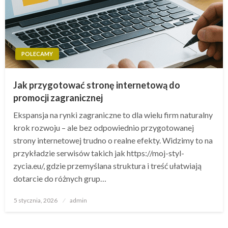
POLECAMY
Jak przygotować stronę internetową do
promocji zagranicznej
Ekspansja na rynki zagraniczne to dla wielu firm naturalny
krok rozwoju – ale bez odpowiednio przygotowanej
strony internetowej trudno o realne efekty. Widzimy to na
przykładzie serwisów takich jak https://moj-styl-
zycia.eu/, gdzie przemyślana struktura i treść ułatwiają
dotarcie do różnych grup…
Opublikowane
5 stycznia, 2026
admin
w