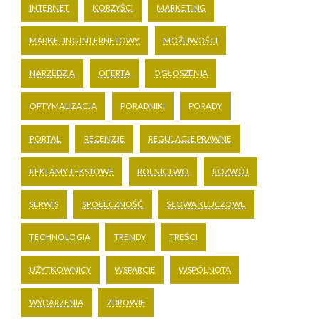
INTERNET
KORZYŚCI
MARKETING
MARKETING INTERNETOWY
MOŻLIWOŚCI
NARZĘDZIA
OFERTA
OGŁOSZENIA
OPTYMALIZACJA
PORADNIKI
PORADY
PORTAL
RECENZJE
REGULACJE PRAWNE
REKLAMY TEKSTOWE
ROLNICTWO
ROZWÓJ
SERWIS
SPOŁECZNOŚĆ
SŁOWA KLUCZOWE
TECHNOLOGIA
TRENDY
TREŚCI
UŻYTKOWNICY
WSPARCIE
WSPÓLNOTA
WYDARZENIA
ZDROWIE