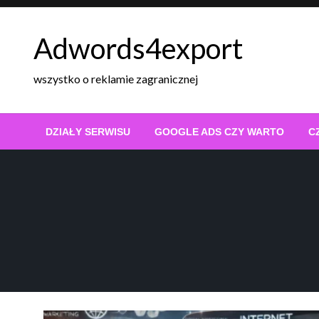
Skip
to
Adwords4export
content
wszystko o reklamie zagranicznej
DZIAŁY SERWISU
GOOGLE ADS CZY WARTO
C