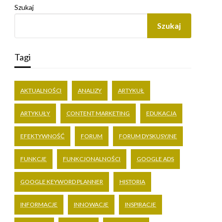
Szukaj
Szukaj
Tagi
AKTUALNOŚCI
ANALIZY
ARTYKUŁ
ARTYKUŁY
CONTENT MARKETING
EDUKACJA
EFEKTYWNOŚĆ
FORUM
FORUM DYSKUSYJNE
FUNKCJE
FUNKCJONALNOŚCI
GOOGLE ADS
GOOGLE KEYWORD PLANNER
HISTORIA
INFORMACJE
INNOWACJE
INSPIRACJE