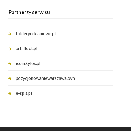
Partnerzy serwisu
folderyreklamowe.pl
art-flock.pl
icom.kylos.pl
pozycjonowaniewarszawa.ovh
e-spis.pl