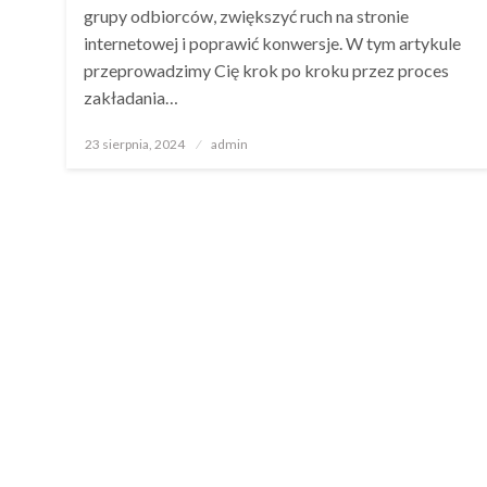
grupy odbiorców, zwiększyć ruch na stronie
internetowej i poprawić konwersje. W tym artykule
przeprowadzimy Cię krok po kroku przez proces
zakładania…
Opublikowane
23 sierpnia, 2024
admin
w