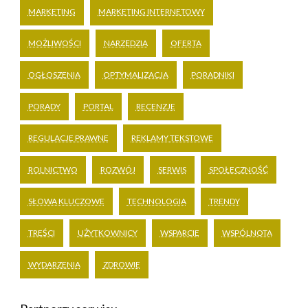
MARKETING
MARKETING INTERNETOWY
MOŻLIWOŚCI
NARZĘDZIA
OFERTA
OGŁOSZENIA
OPTYMALIZACJA
PORADNIKI
PORADY
PORTAL
RECENZJE
REGULACJE PRAWNE
REKLAMY TEKSTOWE
ROLNICTWO
ROZWÓJ
SERWIS
SPOŁECZNOŚĆ
SŁOWA KLUCZOWE
TECHNOLOGIA
TRENDY
TREŚCI
UŻYTKOWNICY
WSPARCIE
WSPÓLNOTA
WYDARZENIA
ZDROWIE