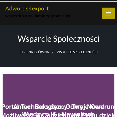
Skip
Adwords4export
to
wszystko o reklamie zagranicznej
content
Wsparcie Społeczności
STRONA GŁÓWNA
WSPARCIE SPOŁECZNOŚCI