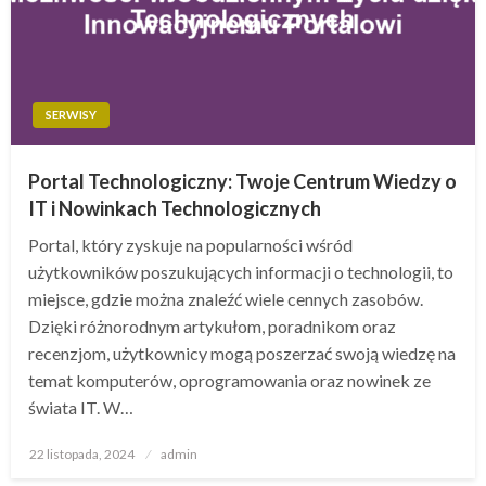
SERWISY
Portal Technologiczny: Twoje Centrum Wiedzy o
IT i Nowinkach Technologicznych
Portal, który zyskuje na popularności wśród
użytkowników poszukujących informacji o technologii, to
miejsce, gdzie można znaleźć wiele cennych zasobów.
Dzięki różnorodnym artykułom, poradnikom oraz
recenzjom, użytkownicy mogą poszerzać swoją wiedzę na
temat komputerów, oprogramowania oraz nowinek ze
świata IT. W…
Opublikowane
22 listopada, 2024
admin
w