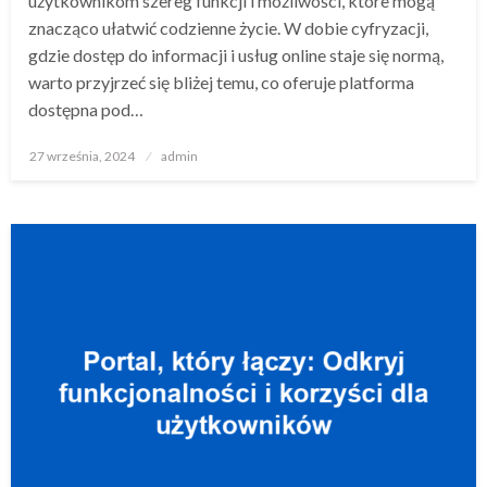
użytkownikom szereg funkcji i możliwości, które mogą
znacząco ułatwić codzienne życie. W dobie cyfryzacji,
gdzie dostęp do informacji i usług online staje się normą,
warto przyjrzeć się bliżej temu, co oferuje platforma
dostępna pod…
Opublikowane
27 września, 2024
admin
w