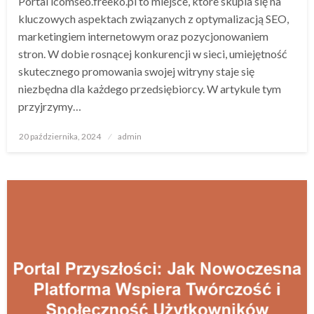
Portal icomseo.freeko.pl to miejsce, które skupia się na
kluczowych aspektach związanych z optymalizacją SEO,
marketingiem internetowym oraz pozycjonowaniem
stron. W dobie rosnącej konkurencji w sieci, umiejętność
skutecznego promowania swojej witryny staje się
niezbędna dla każdego przedsiębiorcy. W artykule tym
przyjrzymy…
Opublikowane
20 października, 2024
admin
w