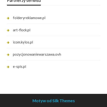
Partnerzy serwisu
folderyreklamowe.pl
art-flock.pl
icom.kylos.pl
pozycjonowaniewarszawa.ovh
e-spis.pl
Motyw od Silk Themes