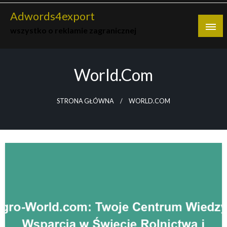
Skip
Adwords4export
to
wszystko o reklamie zagranicznej
content
World.com
STRONA GŁÓWNA
WORLD.COM