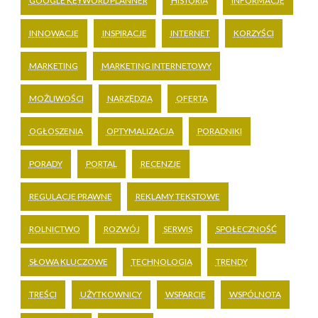
GOOGLE KEYWORD PLANNER
HISTORIA
INFORMACJE
INNOWACJE
INSPIRACJE
INTERNET
KORZYŚCI
MARKETING
MARKETING INTERNETOWY
MOŻLIWOŚCI
NARZĘDZIA
OFERTA
OGŁOSZENIA
OPTYMALIZACJA
PORADNIKI
PORADY
PORTAL
RECENZJE
REGULACJE PRAWNE
REKLAMY TEKSTOWE
ROLNICTWO
ROZWÓJ
SERWIS
SPOŁECZNOŚĆ
SŁOWA KLUCZOWE
TECHNOLOGIA
TRENDY
TREŚCI
UŻYTKOWNICY
WSPARCIE
WSPÓLNOTA