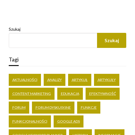
Szukaj
Szukaj
Tagi
AKTUALNOŚCI
ANALIZY
ARTYKUŁ
ARTYKUŁY
CONTENT MARKETING
EDUKACJA
EFEKTYWNOŚĆ
FORUM
FORUM DYSKUSYJNE
FUNKCJE
FUNKCJONALNOŚCI
GOOGLE ADS