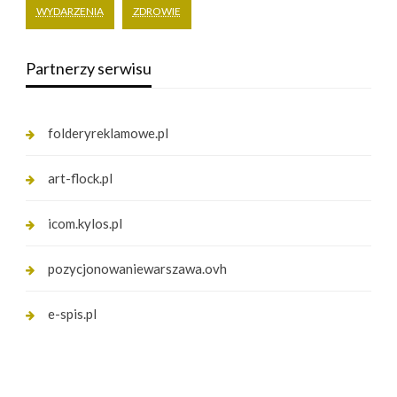
WYDARZENIA
ZDROWIE
Partnerzy serwisu
folderyreklamowe.pl
art-flock.pl
icom.kylos.pl
pozycjonowaniewarszawa.ovh
e-spis.pl