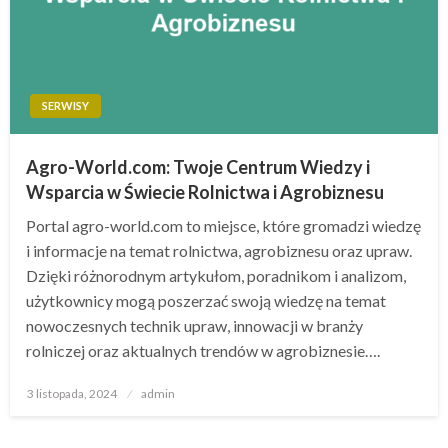
SERWISY
Agro-World.com: Twoje Centrum Wiedzy i
Wsparcia w Świecie Rolnictwa i Agrobiznesu
Portal agro-world.com to miejsce, które gromadzi wiedzę
i informacje na temat rolnictwa, agrobiznesu oraz upraw.
Dzięki różnorodnym artykułom, poradnikom i analizom,
użytkownicy mogą poszerzać swoją wiedzę na temat
nowoczesnych technik upraw, innowacji w branży
rolniczej oraz aktualnych trendów w agrobiznesie….
Opublikowane
3 listopada, 2024
admin
w