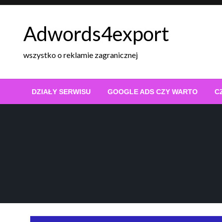
Skip
to
Adwords4export
content
wszystko o reklamie zagranicznej
DZIAŁY SERWISU
GOOGLE ADS CZY WARTO
C