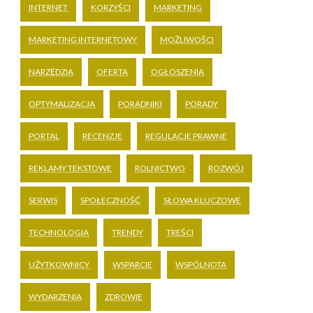
INTERNET
KORZYŚCI
MARKETING
MARKETING INTERNETOWY
MOŻLIWOŚCI
NARZĘDZIA
OFERTA
OGŁOSZENIA
OPTYMALIZACJA
PORADNIKI
PORADY
PORTAL
RECENZJE
REGULACJE PRAWNE
REKLAMY TEKSTOWE
ROLNICTWO
ROZWÓJ
SERWIS
SPOŁECZNOŚĆ
SŁOWA KLUCZOWE
TECHNOLOGIA
TRENDY
TREŚCI
UŻYTKOWNICY
WSPARCIE
WSPÓLNOTA
WYDARZENIA
ZDROWIE