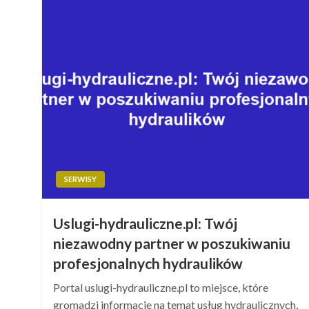
SERWISY
Uslugi-hydrauliczne.pl: Twój
niezawodny partner w poszukiwaniu
profesjonalnych hydraulików
Portal uslugi-hydrauliczne.pl to miejsce, które
gromadzi informacje na temat usług hydraulicznych,