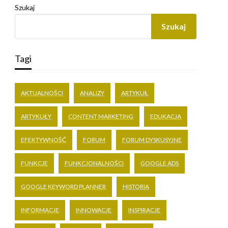
Szukaj
Szukaj
Tagi
AKTUALNOŚCI
ANALIZY
ARTYKUŁ
ARTYKUŁY
CONTENT MARKETING
EDUKACJA
EFEKTYWNOŚĆ
FORUM
FORUM DYSKUSYJNE
FUNKCJE
FUNKCJONALNOŚCI
GOOGLE ADS
GOOGLE KEYWORD PLANNER
HISTORIA
INFORMACJE
INNOWACJE
INSPIRACJE