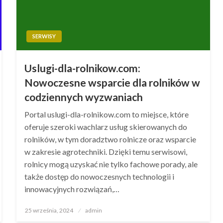
SERWISY
Uslugi-dla-rolnikow.com:
Nowoczesne wsparcie dla rolników w
codziennych wyzwaniach
Portal uslugi-dla-rolnikow.com to miejsce, które
oferuje szeroki wachlarz usług skierowanych do
rolników, w tym doradztwo rolnicze oraz wsparcie
w zakresie agrotechniki. Dzięki temu serwisowi,
rolnicy mogą uzyskać nie tylko fachowe porady, ale
także dostęp do nowoczesnych technologii i
innowacyjnych rozwiązań,…
Opublikowane
25 września, 2024
admin
w