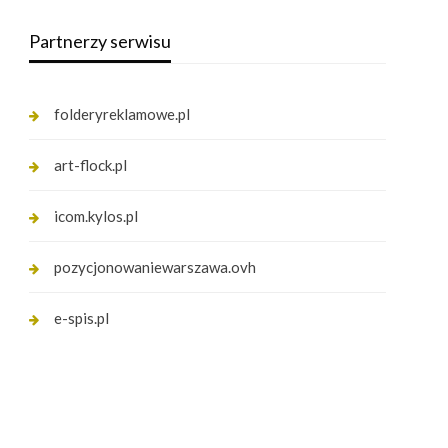
Partnerzy serwisu
folderyreklamowe.pl
art-flock.pl
icom.kylos.pl
pozycjonowaniewarszawa.ovh
e-spis.pl