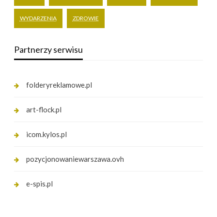
WYDARZENIA
ZDROWIE
Partnerzy serwisu
folderyreklamowe.pl
art-flock.pl
icom.kylos.pl
pozycjonowaniewarszawa.ovh
e-spis.pl