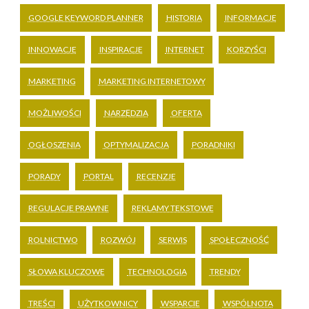
GOOGLE KEYWORD PLANNER
HISTORIA
INFORMACJE
INNOWACJE
INSPIRACJE
INTERNET
KORZYŚCI
MARKETING
MARKETING INTERNETOWY
MOŻLIWOŚCI
NARZĘDZIA
OFERTA
OGŁOSZENIA
OPTYMALIZACJA
PORADNIKI
PORADY
PORTAL
RECENZJE
REGULACJE PRAWNE
REKLAMY TEKSTOWE
ROLNICTWO
ROZWÓJ
SERWIS
SPOŁECZNOŚĆ
SŁOWA KLUCZOWE
TECHNOLOGIA
TRENDY
TREŚCI
UŻYTKOWNICY
WSPARCIE
WSPÓLNOTA