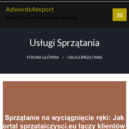
Skip
Adwords4export
to
wszystko o reklamie zagranicznej
content
Usługi Sprzątania
STRONA GŁÓWNA
USŁUGI SPRZĄTANIA