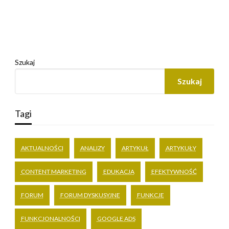
Szukaj
Szukaj
Tagi
AKTUALNOŚCI
ANALIZY
ARTYKUŁ
ARTYKUŁY
CONTENT MARKETING
EDUKACJA
EFEKTYWNOŚĆ
FORUM
FORUM DYSKUSYJNE
FUNKCJE
FUNKCJONALNOŚCI
GOOGLE ADS