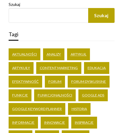
Szukaj
Szukaj
Tagi
AKTUALNOŚCI
ANALIZY
ARTYKUŁ
ARTYKUŁY
CONTENT MARKETING
EDUKACJA
EFEKTYWNOŚĆ
FORUM
FORUM DYSKUSYJNE
FUNKCJE
FUNKCJONALNOŚCI
GOOGLE ADS
GOOGLE KEYWORD PLANNER
HISTORIA
INFORMACJE
INNOWACJE
INSPIRACJE