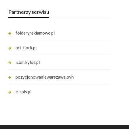
Partnerzy serwisu
folderyreklamowe.pl
art-flock.pl
icom.kylos.pl
pozycjonowaniewarszawa.ovh
e-spis.pl