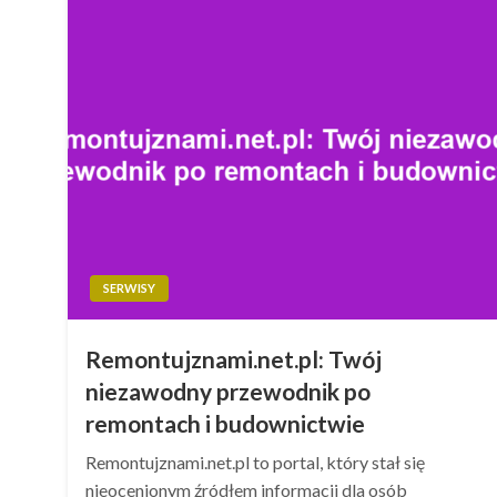
SERWISY
Remontujznami.net.pl: Twój
niezawodny przewodnik po
remontach i budownictwie
Remontujznami.net.pl to portal, który stał się
nieocenionym źródłem informacji dla osób