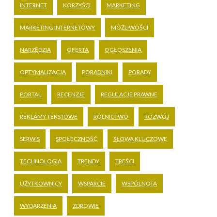
INTERNET
KORZYŚCI
MARKETING
MARKETING INTERNETOWY
MOŻLIWOŚCI
NARZĘDZIA
OFERTA
OGŁOSZENIA
OPTYMALIZACJA
PORADNIKI
PORADY
PORTAL
RECENZJE
REGULACJE PRAWNE
REKLAMY TEKSTOWE
ROLNICTWO
ROZWÓJ
SERWIS
SPOŁECZNOŚĆ
SŁOWA KLUCZOWE
TECHNOLOGIA
TRENDY
TREŚCI
UŻYTKOWNICY
WSPARCIE
WSPÓLNOTA
WYDARZENIA
ZDROWIE