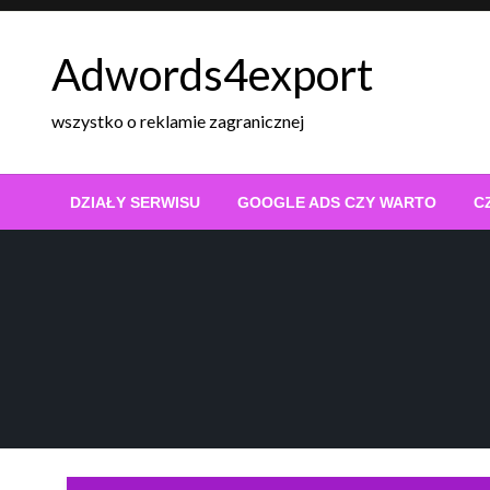
Skip
to
Adwords4export
content
wszystko o reklamie zagranicznej
DZIAŁY SERWISU
GOOGLE ADS CZY WARTO
C