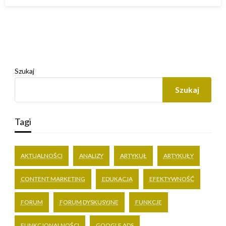
w
Szukaj
Szukaj
Tagi
AKTUALNOŚCI
ANALIZY
ARTYKUŁ
ARTYKUŁY
CONTENT MARKETING
EDUKACJA
EFEKTYWNOŚĆ
FORUM
FORUM DYSKUSYJNE
FUNKCJE
FUNKCJONALNOŚCI
GOOGLE ADS