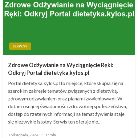
SERWISY
Zdrowe Odżywianie na Wyciągnięcie Ręki:
Odkryj Portal dietetyka.kylos.pl
Portal dietetyka.kylos.pl to miejsce, które skupia się na
szerokim zakresie tematów związanych z dietetyką,
zdrowym odżywianiem oraz planami żywieniowymi. W
dobie rosnącej świadomości zdrowotnej społeczeństwa,
dostęp do rzetelnych informacji na temat żywienia staje
się niezwykle istotny. Serwis ten oferuje nie…
Opublikowane
16 listopada, 2024
admin