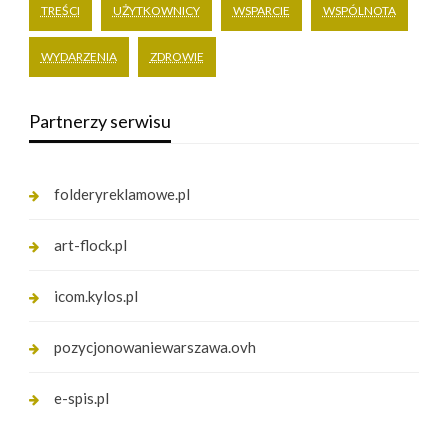
TREŚCI
UŻYTKOWNICY
WSPARCIE
WSPÓLNOTA
WYDARZENIA
ZDROWIE
Partnerzy serwisu
folderyreklamowe.pl
art-flock.pl
icom.kylos.pl
pozycjonowaniewarszawa.ovh
e-spis.pl