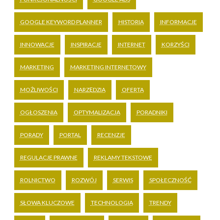
GOOGLE KEYWORD PLANNER
HISTORIA
INFORMACJE
INNOWACJE
INSPIRACJE
INTERNET
KORZYŚCI
MARKETING
MARKETING INTERNETOWY
MOŻLIWOŚCI
NARZĘDZIA
OFERTA
OGŁOSZENIA
OPTYMALIZACJA
PORADNIKI
PORADY
PORTAL
RECENZJE
REGULACJE PRAWNE
REKLAMY TEKSTOWE
ROLNICTWO
ROZWÓJ
SERWIS
SPOŁECZNOŚĆ
SŁOWA KLUCZOWE
TECHNOLOGIA
TRENDY