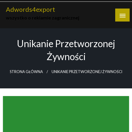
Skip
Adwords4export
to
wszystko o reklamie zagranicznej
content
Unikanie Przetworzonej
Żywności
STRONA GŁÓWNA
UNIKANIE PRZETWORZONEJ ŻYWNOŚCI