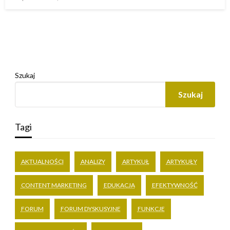
w
Szukaj
Szukaj
Tagi
AKTUALNOŚCI
ANALIZY
ARTYKUŁ
ARTYKUŁY
CONTENT MARKETING
EDUKACJA
EFEKTYWNOŚĆ
FORUM
FORUM DYSKUSYJNE
FUNKCJE