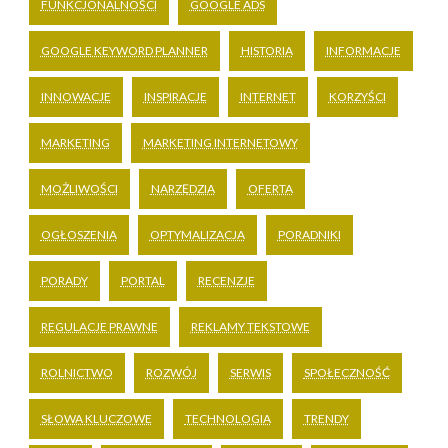
FUNKCJONALNOŚCI
GOOGLE ADS
GOOGLE KEYWORD PLANNER
HISTORIA
INFORMACJE
INNOWACJE
INSPIRACJE
INTERNET
KORZYŚCI
MARKETING
MARKETING INTERNETOWY
MOŻLIWOŚCI
NARZĘDZIA
OFERTA
OGŁOSZENIA
OPTYMALIZACJA
PORADNIKI
PORADY
PORTAL
RECENZJE
REGULACJE PRAWNE
REKLAMY TEKSTOWE
ROLNICTWO
ROZWÓJ
SERWIS
SPOŁECZNOŚĆ
SŁOWA KLUCZOWE
TECHNOLOGIA
TRENDY