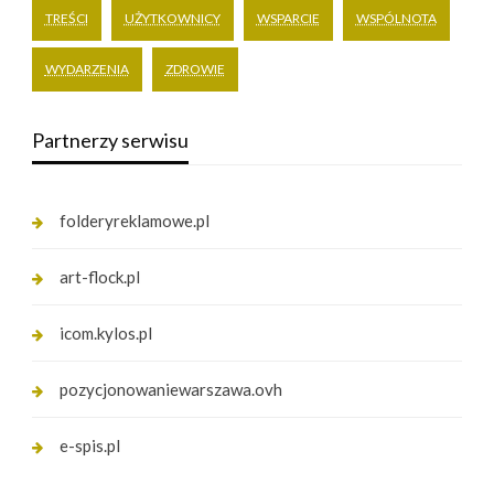
TREŚCI
UŻYTKOWNICY
WSPARCIE
WSPÓLNOTA
WYDARZENIA
ZDROWIE
Partnerzy serwisu
folderyreklamowe.pl
art-flock.pl
icom.kylos.pl
pozycjonowaniewarszawa.ovh
e-spis.pl