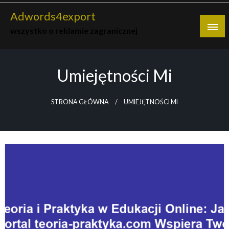
Skip
Adwords4export
to
wszystko o reklamie zagranicznej
content
Umiejętności Mi
STRONA GŁÓWNA
UMIEJĘTNOŚCI MI