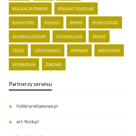
REGULACJE PRAWNE
REKLAMY TEKSTOWE
ROLNICTWO
ROZWÓJ
SERWIS
SPOŁECZNOŚĆ
SŁOWA KLUCZOWE
TECHNOLOGIA
TRENDY
TREŚCI
UŻYTKOWNICY
WSPARCIE
WSPÓLNOTA
WYDARZENIA
ZDROWIE
Partnerzy serwisu
folderyreklamowe.pl
art-flock.pl