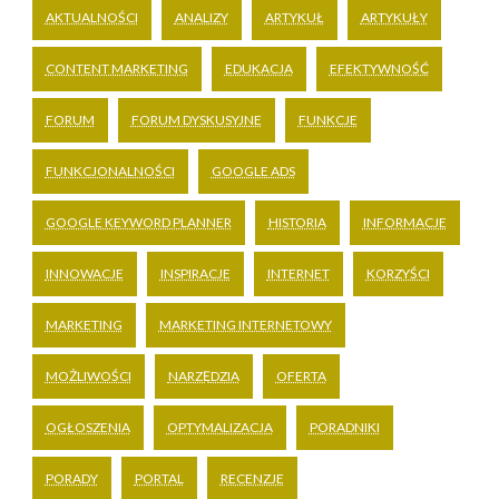
AKTUALNOŚCI
ANALIZY
ARTYKUŁ
ARTYKUŁY
CONTENT MARKETING
EDUKACJA
EFEKTYWNOŚĆ
FORUM
FORUM DYSKUSYJNE
FUNKCJE
FUNKCJONALNOŚCI
GOOGLE ADS
GOOGLE KEYWORD PLANNER
HISTORIA
INFORMACJE
INNOWACJE
INSPIRACJE
INTERNET
KORZYŚCI
MARKETING
MARKETING INTERNETOWY
MOŻLIWOŚCI
NARZĘDZIA
OFERTA
OGŁOSZENIA
OPTYMALIZACJA
PORADNIKI
PORADY
PORTAL
RECENZJE