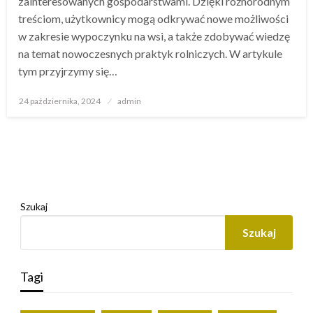
zainteresowanych gospodarstwami. Dzięki różnorodnym
treściom, użytkownicy mogą odkrywać nowe możliwości
w zakresie wypoczynku na wsi, a także zdobywać wiedzę
na temat nowoczesnych praktyk rolniczych. W artykule
tym przyjrzymy się…
Opublikowane
24 października, 2024
admin
w
Szukaj
Szukaj
Tagi