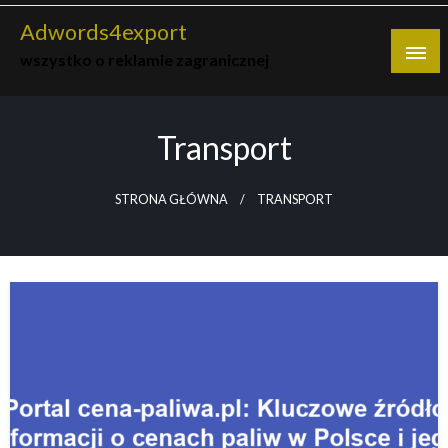
Skip
Adwords4export
to
wszystko o reklamie zagranicznej
content
Transport
STRONA GŁÓWNA
TRANSPORT