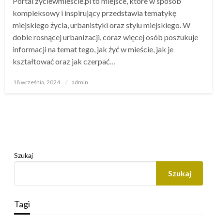
Portal zyciewmiescie.pl to miejsce, które w sposób
kompleksowy i inspirujący przedstawia tematykę
miejskiego życia, urbanistyki oraz stylu miejskiego. W
dobie rosnącej urbanizacji, coraz więcej osób poszukuje
informacji na temat tego, jak żyć w mieście, jak je
kształtować oraz jak czerpać…
Opublikowane
18 września, 2024
admin
w
Szukaj
Szukaj
Tagi