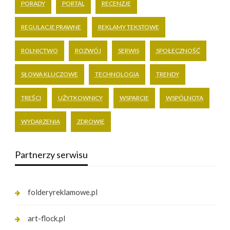
PORADY
PORTAL
RECENZJE
REGULACJE PRAWNE
REKLAMY TEKSTOWE
ROLNICTWO
ROZWÓJ
SERWIS
SPOŁECZNOŚĆ
SŁOWA KLUCZOWE
TECHNOLOGIA
TRENDY
TREŚCI
UŻYTKOWNICY
WSPARCIE
WSPÓLNOTA
WYDARZENIA
ZDROWIE
Partnerzy serwisu
folderyreklamowe.pl
art-flock.pl