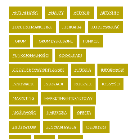
AKTUALNOŚCI
ANALIZY
ARTYKUŁ
ARTYKUŁY
CONTENT MARKETING
EDUKACJA
EFEKTYWNOŚĆ
FORUM
FORUM DYSKUSYJNE
FUNKCJE
FUNKCJONALNOŚCI
GOOGLE ADS
GOOGLE KEYWORD PLANNER
HISTORIA
INFORMACJE
INNOWACJE
INSPIRACJE
INTERNET
KORZYŚCI
MARKETING
MARKETING INTERNETOWY
MOŻLIWOŚCI
NARZĘDZIA
OFERTA
OGŁOSZENIA
OPTYMALIZACJA
PORADNIKI