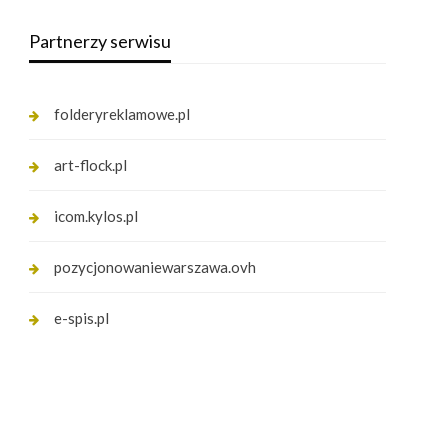
Partnerzy serwisu
folderyreklamowe.pl
art-flock.pl
icom.kylos.pl
pozycjonowaniewarszawa.ovh
e-spis.pl