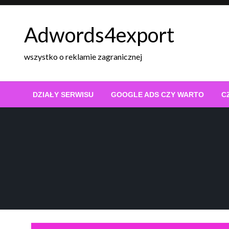
Skip
to
Adwords4export
content
wszystko o reklamie zagranicznej
DZIAŁY SERWISU
GOOGLE ADS CZY WARTO
C