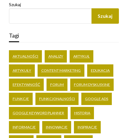
Szukaj
Szukaj
Tagi
AKTUALNOŚCI
ANALIZY
ARTYKUŁ
ARTYKUŁY
CONTENT MARKETING
EDUKACJA
EFEKTYWNOŚĆ
FORUM
FORUM DYSKUSYJNE
FUNKCJE
FUNKCJONALNOŚCI
GOOGLE ADS
GOOGLE KEYWORD PLANNER
HISTORIA
INFORMACJE
INNOWACJE
INSPIRACJE