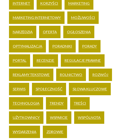
INTERNET
KORZYŚCI
MARKETING
MARKETING INTERNETOWY
MOŻLIWOŚCI
NARZĘDZIA
OFERTA
OGŁOSZENIA
OPTYMALIZACJA
PORADNIKI
PORADY
PORTAL
RECENZJE
REGULACJE PRAWNE
REKLAMY TEKSTOWE
ROLNICTWO
ROZWÓJ
SERWIS
SPOŁECZNOŚĆ
SŁOWA KLUCZOWE
TECHNOLOGIA
TRENDY
TREŚCI
UŻYTKOWNICY
WSPARCIE
WSPÓLNOTA
WYDARZENIA
ZDROWIE