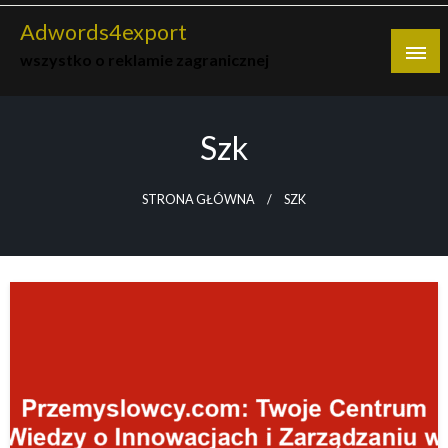
Skip
Adwords4export
to
wszystko o reklamie zagranicznej
content
Szk
STRONA GŁÓWNA
SZK