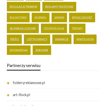
REGULACJE PRAWNE
REKLAMY TEKSTOWE
ROLNICTWO
ROZWÓJ
SERWIS
SPOŁECZNOŚĆ
SŁOWA KLUCZOWE
TECHNOLOGIA
TRENDY
TREŚCI
UŻYTKOWNICY
WSPARCIE
WSPÓLNOTA
WYDARZENIA
ZDROWIE
Partnerzy serwisu
folderyreklamowe.pl
art-flock.pl