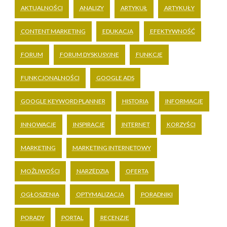
AKTUALNOŚCI
ANALIZY
ARTYKUŁ
ARTYKUŁY
CONTENT MARKETING
EDUKACJA
EFEKTYWNOŚĆ
FORUM
FORUM DYSKUSYJNE
FUNKCJE
FUNKCJONALNOŚCI
GOOGLE ADS
GOOGLE KEYWORD PLANNER
HISTORIA
INFORMACJE
INNOWACJE
INSPIRACJE
INTERNET
KORZYŚCI
MARKETING
MARKETING INTERNETOWY
MOŻLIWOŚCI
NARZĘDZIA
OFERTA
OGŁOSZENIA
OPTYMALIZACJA
PORADNIKI
PORADY
PORTAL
RECENZJE