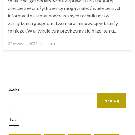
rolnictwa, gospodarstw oraz upraw. Dzięki bogatej
ofercie treści, użytkownicy mogą znaleźć wiele cennych
informacji na temat nowoczesnych technik upraw,
zarządzania gospodarstwem oraz innowacji w branży
rolniczej. W artykule tym przyjrzymy się bliżej temu…
Opublikowane
24 września, 2024
admin
w
Szukaj
Szukaj
Tagi