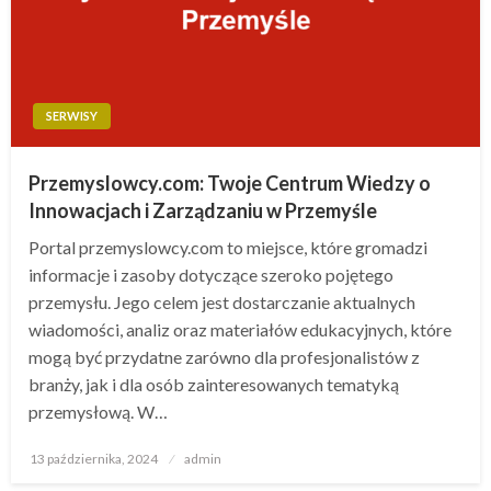
SERWISY
Przemyslowcy.com: Twoje Centrum Wiedzy o
Innowacjach i Zarządzaniu w Przemyśle
Portal przemyslowcy.com to miejsce, które gromadzi
informacje i zasoby dotyczące szeroko pojętego
przemysłu. Jego celem jest dostarczanie aktualnych
wiadomości, analiz oraz materiałów edukacyjnych, które
mogą być przydatne zarówno dla profesjonalistów z
branży, jak i dla osób zainteresowanych tematyką
przemysłową. W…
Opublikowane
13 października, 2024
admin
w