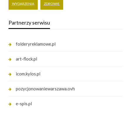
WYDARZENIA
ZDROWIE
Partnerzy serwisu
folderyreklamowe.pl
art-flock.pl
icom.kylos.pl
pozycjonowaniewarszawa.ovh
e-spis.pl