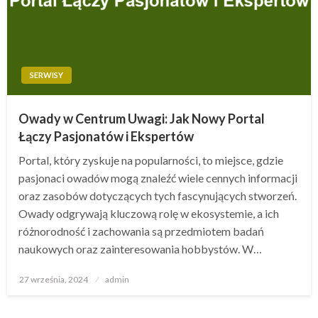
SERWISY
Owady w Centrum Uwagi: Jak Nowy Portal
Łączy Pasjonatów i Ekspertów
Portal, który zyskuje na popularności, to miejsce, gdzie
pasjonaci owadów mogą znaleźć wiele cennych informacji
oraz zasobów dotyczących tych fascynujących stworzeń.
Owady odgrywają kluczową rolę w ekosystemie, a ich
różnorodność i zachowania są przedmiotem badań
naukowych oraz zainteresowania hobbystów. W…
Opublikowane
27 września, 2024
admin
w