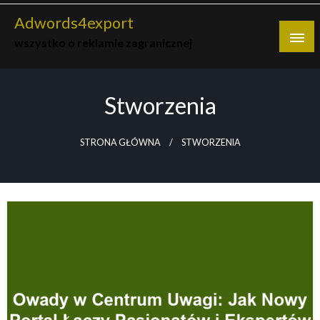
Skip
Adwords4export
to
wszystko o reklamie zagranicznej
content
Stworzenia
STRONA GŁÓWNA
STWORZENIA