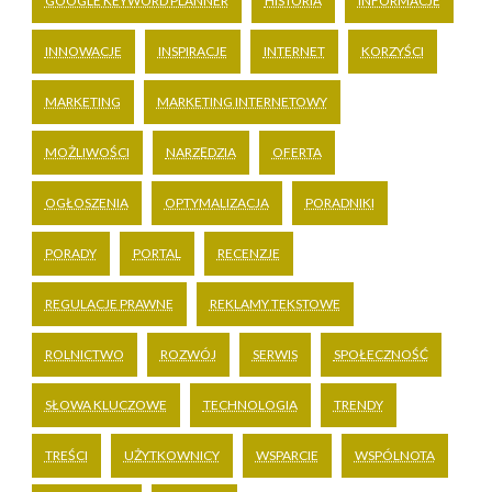
GOOGLE KEYWORD PLANNER
HISTORIA
INFORMACJE
INNOWACJE
INSPIRACJE
INTERNET
KORZYŚCI
MARKETING
MARKETING INTERNETOWY
MOŻLIWOŚCI
NARZĘDZIA
OFERTA
OGŁOSZENIA
OPTYMALIZACJA
PORADNIKI
PORADY
PORTAL
RECENZJE
REGULACJE PRAWNE
REKLAMY TEKSTOWE
ROLNICTWO
ROZWÓJ
SERWIS
SPOŁECZNOŚĆ
SŁOWA KLUCZOWE
TECHNOLOGIA
TRENDY
TREŚCI
UŻYTKOWNICY
WSPARCIE
WSPÓLNOTA