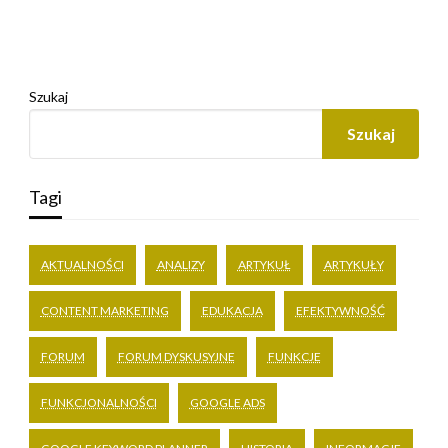
Szukaj
Szukaj
Tagi
AKTUALNOŚCI
ANALIZY
ARTYKUŁ
ARTYKUŁY
CONTENT MARKETING
EDUKACJA
EFEKTYWNOŚĆ
FORUM
FORUM DYSKUSYJNE
FUNKCJE
FUNKCJONALNOŚCI
GOOGLE ADS