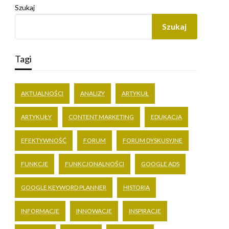
Szukaj
Szukaj
Tagi
AKTUALNOŚCI
ANALIZY
ARTYKUŁ
ARTYKUŁY
CONTENT MARKETING
EDUKACJA
EFEKTYWNOŚĆ
FORUM
FORUM DYSKUSYJNE
FUNKCJE
FUNKCJONALNOŚCI
GOOGLE ADS
GOOGLE KEYWORD PLANNER
HISTORIA
INFORMACJE
INNOWACJE
INSPIRACJE