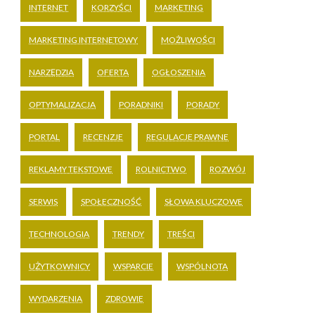
INTERNET
KORZYŚCI
MARKETING
MARKETING INTERNETOWY
MOŻLIWOŚCI
NARZĘDZIA
OFERTA
OGŁOSZENIA
OPTYMALIZACJA
PORADNIKI
PORADY
PORTAL
RECENZJE
REGULACJE PRAWNE
REKLAMY TEKSTOWE
ROLNICTWO
ROZWÓJ
SERWIS
SPOŁECZNOŚĆ
SŁOWA KLUCZOWE
TECHNOLOGIA
TRENDY
TREŚCI
UŻYTKOWNICY
WSPARCIE
WSPÓLNOTA
WYDARZENIA
ZDROWIE