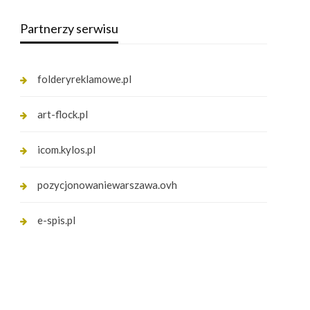
Partnerzy serwisu
folderyreklamowe.pl
art-flock.pl
icom.kylos.pl
pozycjonowaniewarszawa.ovh
e-spis.pl