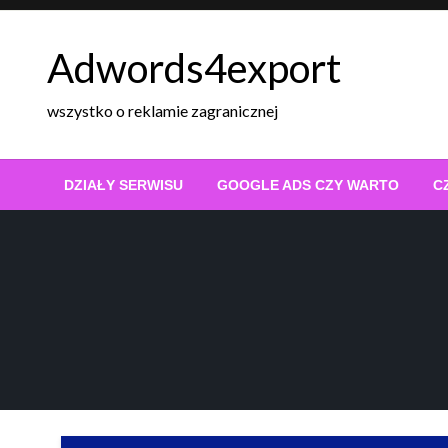
Skip
to
Adwords4export
content
wszystko o reklamie zagranicznej
DZIAŁY SERWISU
GOOGLE ADS CZY WARTO
C