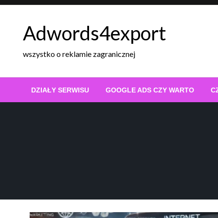
Skip
to
Adwords4export
content
wszystko o reklamie zagranicznej
DZIAŁY SERWISU
GOOGLE ADS CZY WARTO
C