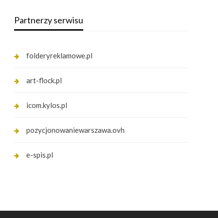
Partnerzy serwisu
folderyreklamowe.pl
art-flock.pl
icom.kylos.pl
pozycjonowaniewarszawa.ovh
e-spis.pl