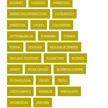
INTERNET
KORZYŚCI
MARKETING
MARKETING INTERNETOWY
MOŻLIWOŚCI
NARZĘDZIA
OFERTA
OGŁOSZENIA
OPTYMALIZACJA
PORADNIKI
PORADY
PORTAL
RECENZJE
REGULACJE PRAWNE
REKLAMY TEKSTOWE
ROLNICTWO
ROZWÓJ
SERWIS
SPOŁECZNOŚĆ
SŁOWA KLUCZOWE
TECHNOLOGIA
TRENDY
TREŚCI
UŻYTKOWNICY
WSPARCIE
WSPÓLNOTA
WYDARZENIA
ZDROWIE