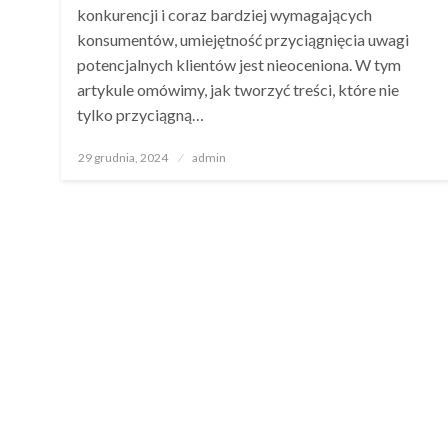
konkurencji i coraz bardziej wymagających
konsumentów, umiejętność przyciągnięcia uwagi
potencjalnych klientów jest nieoceniona. W tym
artykule omówimy, jak tworzyć treści, które nie
tylko przyciągną…
Opublikowane
29 grudnia, 2024
admin
w