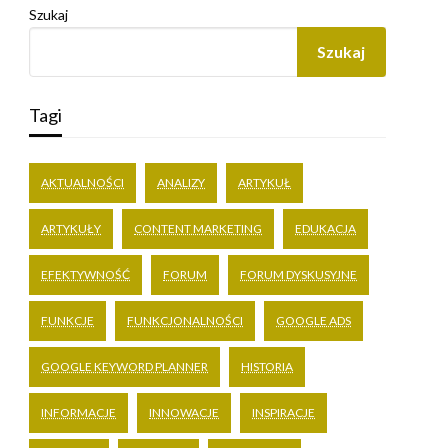
Szukaj
Szukaj
Tagi
AKTUALNOŚCI
ANALIZY
ARTYKUŁ
ARTYKUŁY
CONTENT MARKETING
EDUKACJA
EFEKTYWNOŚĆ
FORUM
FORUM DYSKUSYJNE
FUNKCJE
FUNKCJONALNOŚCI
GOOGLE ADS
GOOGLE KEYWORD PLANNER
HISTORIA
INFORMACJE
INNOWACJE
INSPIRACJE