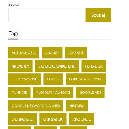
Szukaj
Szukaj
Tagi
AKTUALNOŚCI
ANALIZY
ARTYKUŁ
ARTYKUŁY
CONTENT MARKETING
EDUKACJA
EFEKTYWNOŚĆ
FORUM
FORUM DYSKUSYJNE
FUNKCJE
FUNKCJONALNOŚCI
GOOGLE ADS
GOOGLE KEYWORD PLANNER
HISTORIA
INFORMACJE
INNOWACJE
INSPIRACJE