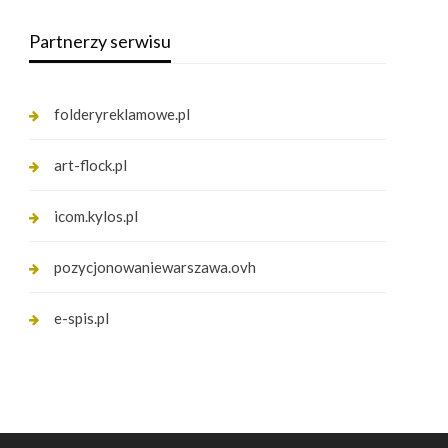
Partnerzy serwisu
folderyreklamowe.pl
art-flock.pl
icom.kylos.pl
pozycjonowaniewarszawa.ovh
e-spis.pl