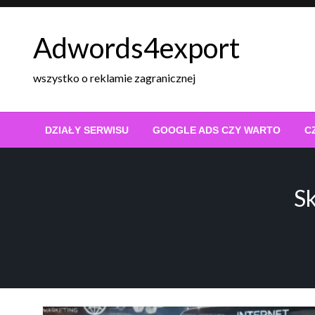
Skip
to
Adwords4export
content
wszystko o reklamie zagranicznej
DZIAŁY SERWISU
GOOGLE ADS CZY WARTO
C
S