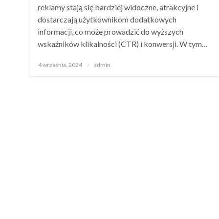
reklamy stają się bardziej widoczne, atrakcyjne i
dostarczają użytkownikom dodatkowych
informacji, co może prowadzić do wyższych
wskaźników klikalności (CTR) i konwersji. W tym…
Opublikowane
4 września, 2024
admin
w