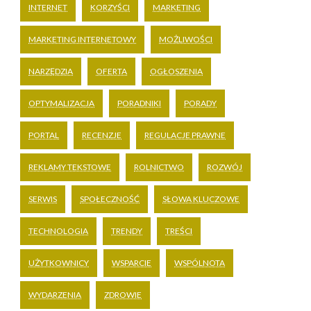
INTERNET
KORZYŚCI
MARKETING
MARKETING INTERNETOWY
MOŻLIWOŚCI
NARZĘDZIA
OFERTA
OGŁOSZENIA
OPTYMALIZACJA
PORADNIKI
PORADY
PORTAL
RECENZJE
REGULACJE PRAWNE
REKLAMY TEKSTOWE
ROLNICTWO
ROZWÓJ
SERWIS
SPOŁECZNOŚĆ
SŁOWA KLUCZOWE
TECHNOLOGIA
TRENDY
TREŚCI
UŻYTKOWNICY
WSPARCIE
WSPÓLNOTA
WYDARZENIA
ZDROWIE