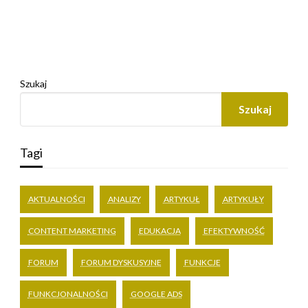
Szukaj
Szukaj
Tagi
AKTUALNOŚCI
ANALIZY
ARTYKUŁ
ARTYKUŁY
CONTENT MARKETING
EDUKACJA
EFEKTYWNOŚĆ
FORUM
FORUM DYSKUSYJNE
FUNKCJE
FUNKCJONALNOŚCI
GOOGLE ADS