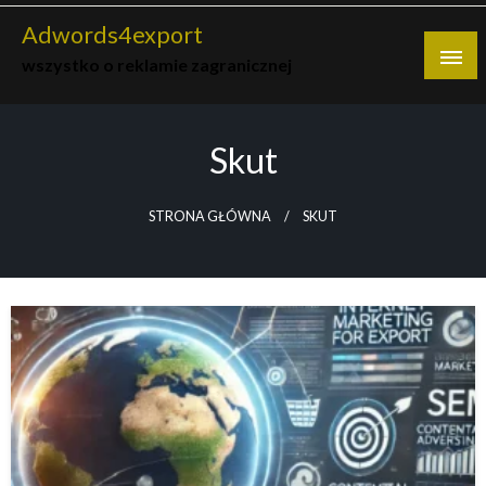
Skip
Adwords4export
to
wszystko o reklamie zagranicznej
content
Skut
STRONA GŁÓWNA
SKUT