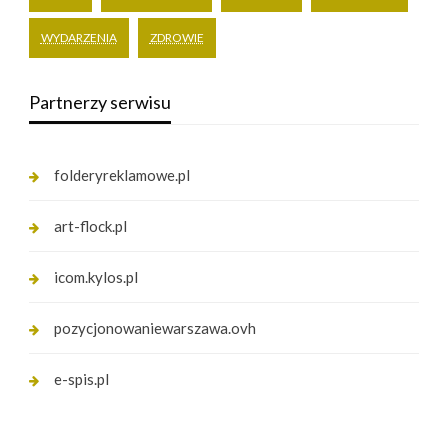
WYDARZENIA
ZDROWIE
Partnerzy serwisu
folderyreklamowe.pl
art-flock.pl
icom.kylos.pl
pozycjonowaniewarszawa.ovh
e-spis.pl