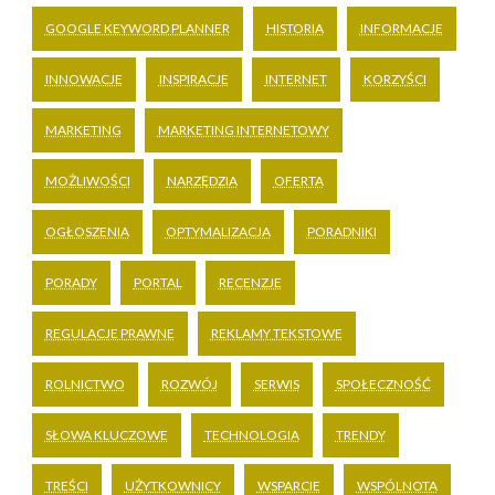
GOOGLE KEYWORD PLANNER
HISTORIA
INFORMACJE
INNOWACJE
INSPIRACJE
INTERNET
KORZYŚCI
MARKETING
MARKETING INTERNETOWY
MOŻLIWOŚCI
NARZĘDZIA
OFERTA
OGŁOSZENIA
OPTYMALIZACJA
PORADNIKI
PORADY
PORTAL
RECENZJE
REGULACJE PRAWNE
REKLAMY TEKSTOWE
ROLNICTWO
ROZWÓJ
SERWIS
SPOŁECZNOŚĆ
SŁOWA KLUCZOWE
TECHNOLOGIA
TRENDY
TREŚCI
UŻYTKOWNICY
WSPARCIE
WSPÓLNOTA