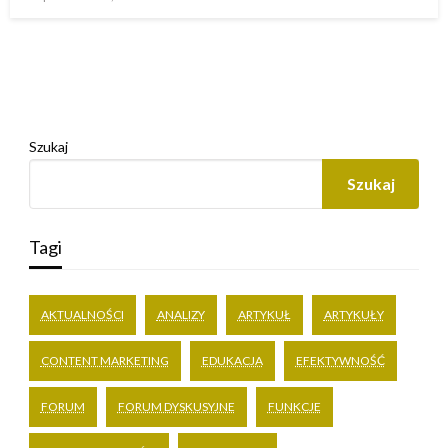
w
Szukaj
Szukaj
Tagi
AKTUALNOŚCI
ANALIZY
ARTYKUŁ
ARTYKUŁY
CONTENT MARKETING
EDUKACJA
EFEKTYWNOŚĆ
FORUM
FORUM DYSKUSYJNE
FUNKCJE