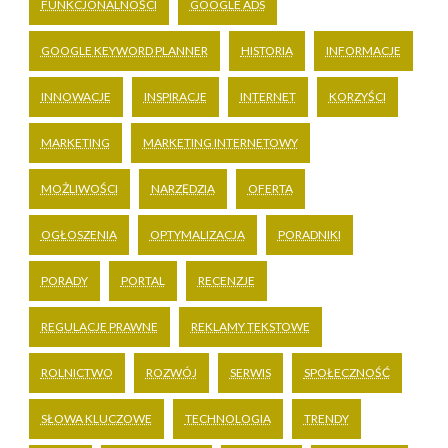
FUNKCJONALNOŚCI
GOOGLE ADS
GOOGLE KEYWORD PLANNER
HISTORIA
INFORMACJE
INNOWACJE
INSPIRACJE
INTERNET
KORZYŚCI
MARKETING
MARKETING INTERNETOWY
MOŻLIWOŚCI
NARZĘDZIA
OFERTA
OGŁOSZENIA
OPTYMALIZACJA
PORADNIKI
PORADY
PORTAL
RECENZJE
REGULACJE PRAWNE
REKLAMY TEKSTOWE
ROLNICTWO
ROZWÓJ
SERWIS
SPOŁECZNOŚĆ
SŁOWA KLUCZOWE
TECHNOLOGIA
TRENDY