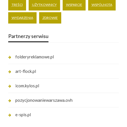
TREŚCI
UŻYTKOWNICY
WSPARCIE
WSPÓLNOTA
WYDARZENIA
ZDROWIE
Partnerzy serwisu
folderyreklamowe.pl
art-flock.pl
icom.kylos.pl
pozycjonowaniewarszawa.ovh
e-spis.pl