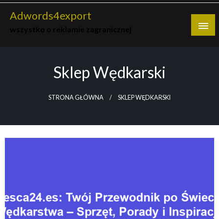
Skip
Adwords4export
to
wszystko o reklamie zagranicznej
content
Sklep Wędkarski
STRONA GŁÓWNA
SKLEP WĘDKARSKI