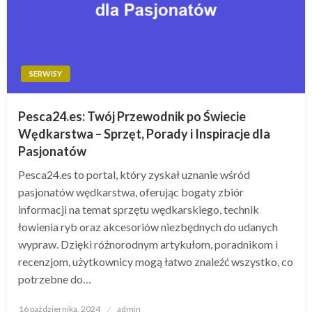
SERWISY
Pesca24.es: Twój Przewodnik po Świecie
Wędkarstwa – Sprzęt, Porady i Inspiracje dla
Pasjonatów
Pesca24.es to portal, który zyskał uznanie wśród
pasjonatów wędkarstwa, oferując bogaty zbiór
informacji na temat sprzętu wędkarskiego, technik
łowienia ryb oraz akcesoriów niezbędnych do udanych
wypraw. Dzięki różnorodnym artykułom, poradnikom i
recenzjom, użytkownicy mogą łatwo znaleźć wszystko, co
potrzebne do…
Opublikowane
16 października, 2024
admin