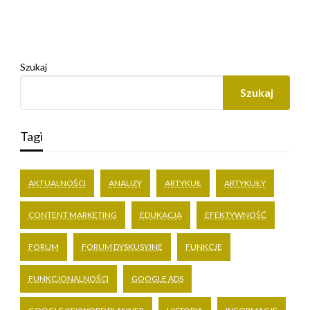
Szukaj
Szukaj
Tagi
AKTUALNOŚCI
ANALIZY
ARTYKUŁ
ARTYKUŁY
CONTENT MARKETING
EDUKACJA
EFEKTYWNOŚĆ
FORUM
FORUM DYSKUSYJNE
FUNKCJE
FUNKCJONALNOŚCI
GOOGLE ADS