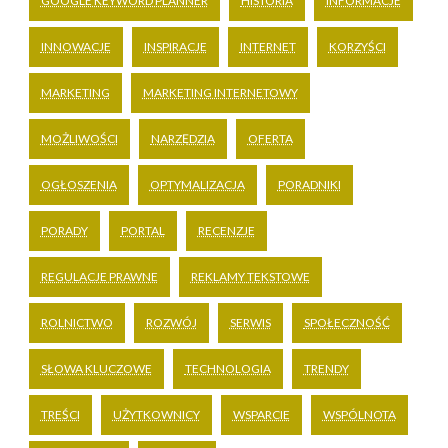
GOOGLE KEYWORD PLANNER
HISTORIA
INFORMACJE
INNOWACJE
INSPIRACJE
INTERNET
KORZYŚCI
MARKETING
MARKETING INTERNETOWY
MOŻLIWOŚCI
NARZĘDZIA
OFERTA
OGŁOSZENIA
OPTYMALIZACJA
PORADNIKI
PORADY
PORTAL
RECENZJE
REGULACJE PRAWNE
REKLAMY TEKSTOWE
ROLNICTWO
ROZWÓJ
SERWIS
SPOŁECZNOŚĆ
SŁOWA KLUCZOWE
TECHNOLOGIA
TRENDY
TREŚCI
UŻYTKOWNICY
WSPARCIE
WSPÓLNOTA