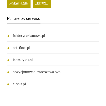
WYDARZENIA
ZDROWIE
Partnerzy serwisu
folderyreklamowe.pl
art-flock.pl
icom.kylos.pl
pozycjonowaniewarszawa.ovh
e-spis.pl