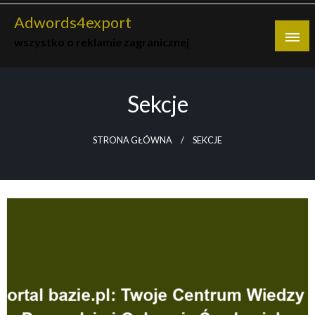
Skip
Adwords4export
to
wszystko o reklamie zagranicznej
content
Sekcje
STRONA GŁÓWNA
SEKCJE