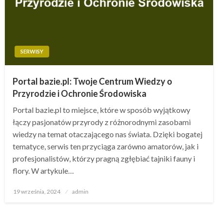
SERWISY
Portal bazie.pl: Twoje Centrum Wiedzy o
Przyrodzie i Ochronie Środowiska
Portal bazie.pl to miejsce, które w sposób wyjątkowy
łączy pasjonatów przyrody z różnorodnymi zasobami
wiedzy na temat otaczającego nas świata. Dzięki bogatej
tematyce, serwis ten przyciąga zarówno amatorów, jak i
profesjonalistów, którzy pragną zgłębiać tajniki fauny i
flory. W artykule…
Opublikowane
19 września, 2024
admin
w