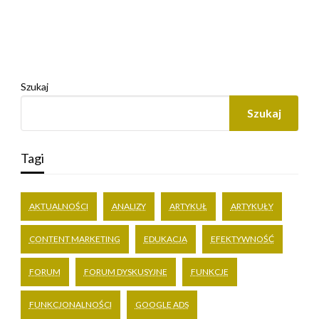
Szukaj
Szukaj
Tagi
AKTUALNOŚCI
ANALIZY
ARTYKUŁ
ARTYKUŁY
CONTENT MARKETING
EDUKACJA
EFEKTYWNOŚĆ
FORUM
FORUM DYSKUSYJNE
FUNKCJE
FUNKCJONALNOŚCI
GOOGLE ADS