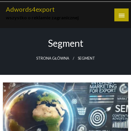
Skip
Adwords4export
to
wszystko o reklamie zagranicznej
content
Segment
STRONA GŁÓWNA
SEGMENT