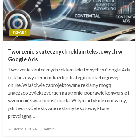
EXPORT
Tworzenie skutecznych reklam tekstowych w
Google Ads
Tworzenie skutecznych reklam tekstowych w Google Ads
to kluczowy element każdej strategii marketingowej
online. Właściwie zaprojektowane reklamy mogą
znacząco zwiększyć ruch na stronie, poprawić konwersje i
wzmocnić świadomość marki. W tym artykule omówimy,
jak tworzyć efektywne reklamy tekstowe, które
przyciągną…
Opublikowane
23 sierpnia, 2024
admin
w