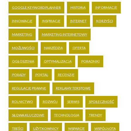
GOOGLE KEYWORD PLANNER
HISTORIA
INFORMACJE
INNOWACJE
INSPIRACJE
INTERNET
KORZYŚCI
MARKETING
MARKETING INTERNETOWY
MOŻLIWOŚCI
NARZĘDZIA
OFERTA
OGŁOSZENIA
OPTYMALIZACJA
PORADNIKI
PORADY
PORTAL
RECENZJE
REGULACJE PRAWNE
REKLAMY TEKSTOWE
ROLNICTWO
ROZWÓJ
SERWIS
SPOŁECZNOŚĆ
SŁOWA KLUCZOWE
TECHNOLOGIA
TRENDY
TREŚCI
UŻYTKOWNICY
WSPARCIE
WSPÓLNOTA