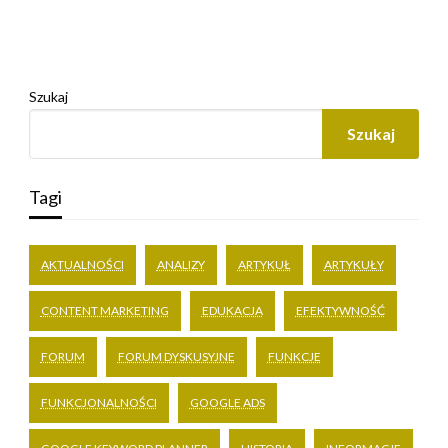
Szukaj
Szukaj
Tagi
AKTUALNOŚCI
ANALIZY
ARTYKUŁ
ARTYKUŁY
CONTENT MARKETING
EDUKACJA
EFEKTYWNOŚĆ
FORUM
FORUM DYSKUSYJNE
FUNKCJE
FUNKCJONALNOŚCI
GOOGLE ADS