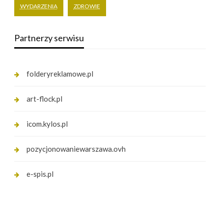
WYDARZENIA
ZDROWIE
Partnerzy serwisu
folderyreklamowe.pl
art-flock.pl
icom.kylos.pl
pozycjonowaniewarszawa.ovh
e-spis.pl