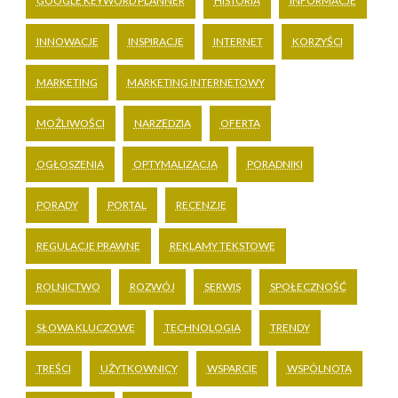
GOOGLE KEYWORD PLANNER
HISTORIA
INFORMACJE
INNOWACJE
INSPIRACJE
INTERNET
KORZYŚCI
MARKETING
MARKETING INTERNETOWY
MOŻLIWOŚCI
NARZĘDZIA
OFERTA
OGŁOSZENIA
OPTYMALIZACJA
PORADNIKI
PORADY
PORTAL
RECENZJE
REGULACJE PRAWNE
REKLAMY TEKSTOWE
ROLNICTWO
ROZWÓJ
SERWIS
SPOŁECZNOŚĆ
SŁOWA KLUCZOWE
TECHNOLOGIA
TRENDY
TREŚCI
UŻYTKOWNICY
WSPARCIE
WSPÓLNOTA