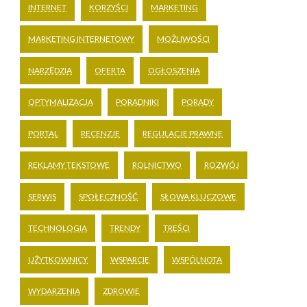
INTERNET
KORZYŚCI
MARKETING
MARKETING INTERNETOWY
MOŻLIWOŚCI
NARZĘDZIA
OFERTA
OGŁOSZENIA
OPTYMALIZACJA
PORADNIKI
PORADY
PORTAL
RECENZJE
REGULACJE PRAWNE
REKLAMY TEKSTOWE
ROLNICTWO
ROZWÓJ
SERWIS
SPOŁECZNOŚĆ
SŁOWA KLUCZOWE
TECHNOLOGIA
TRENDY
TREŚCI
UŻYTKOWNICY
WSPARCIE
WSPÓLNOTA
WYDARZENIA
ZDROWIE