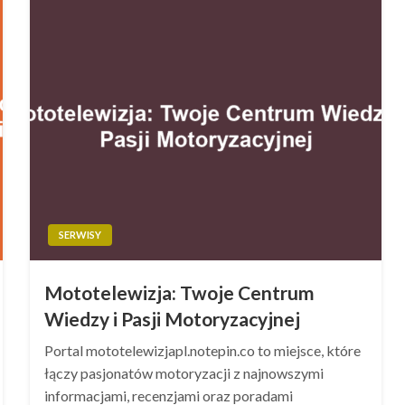
SERWISY
Mototelewizja: Twoje Centrum
Wiedzy i Pasji Motoryzacyjnej
Portal mototelewizjapl.notepin.co to miejsce, które
łączy pasjonatów motoryzacji z najnowszymi
informacjami, recenzjami oraz poradami