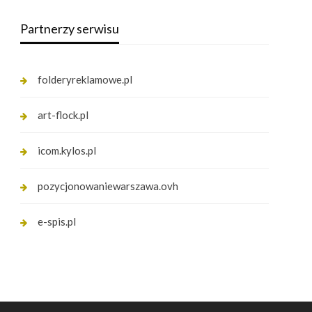
Partnerzy serwisu
folderyreklamowe.pl
art-flock.pl
icom.kylos.pl
pozycjonowaniewarszawa.ovh
e-spis.pl