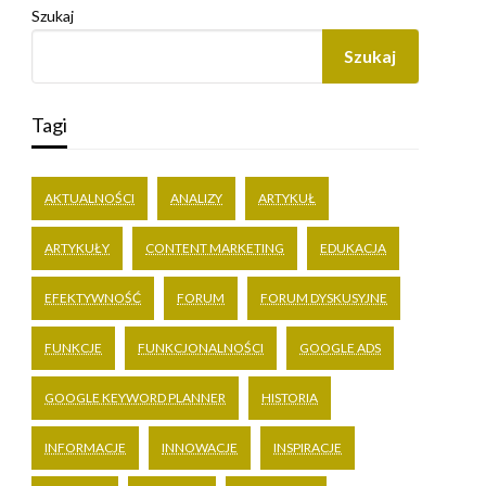
Szukaj
Szukaj
Tagi
AKTUALNOŚCI
ANALIZY
ARTYKUŁ
ARTYKUŁY
CONTENT MARKETING
EDUKACJA
EFEKTYWNOŚĆ
FORUM
FORUM DYSKUSYJNE
FUNKCJE
FUNKCJONALNOŚCI
GOOGLE ADS
GOOGLE KEYWORD PLANNER
HISTORIA
INFORMACJE
INNOWACJE
INSPIRACJE