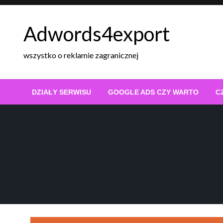
Skip
to
Adwords4export
content
wszystko o reklamie zagranicznej
DZIAŁY SERWISU
GOOGLE ADS CZY WARTO
C